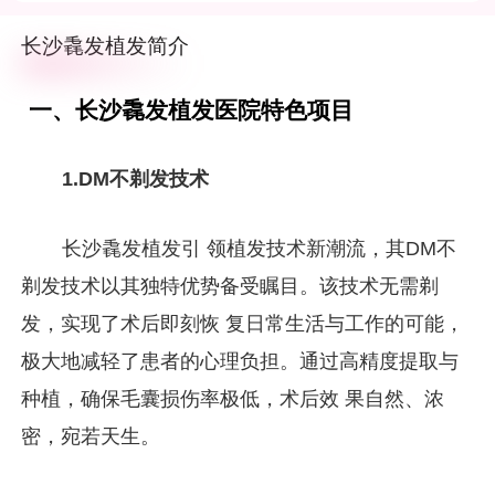
发医生联合创建并且专注毛发垂直细分领域的毛发专科医院，同
时也是湖南省中 西医结合学会毛发移植专委会秘书单位。 以毳
长沙毳发植发简介
发植发创 始人米全印院长领衔的技术团队经过多年对植发技术
的研发和临床的突破，逐渐成为湖南植发行业技术标杆的领军品
牌。机构结合先 进的诊疗设备及教 授．博士\"专 家团队，整合
业内多名具有三 甲医院专项专长的毛发教 授，主 任级名 医，
一、长沙毳发植发医院特色项目
打造以特色专项医学植发、头皮健康管理、抗衰老领域闭环式产
业链为一体的专 业毛发医疗机构，为顾客提供医养护一站式的
毛发医学健康管理。 目前机构研发了三项金 牌植发技术，签署
1.DM不剃发技术
八大植发保 障体系，严格遵守\"植发手术量化管理体系流程
\"（术前科学精 准检测头皮和毛囊健康活性，定制专属治疗方
案，术中全程显微操作，术后护理管家式跟踪服务），术前术中
术后各环节由医生全程亲诊，全 方位保 障每一位植发顾客的效
长沙毳发植发引 领植发技术新潮流，其DM不
果和安 全。
剃发技术以其独特优势备受瞩目。该技术无需剃
发，实现了术后即刻恢 复日常生活与工作的可能，
极大地减轻了患者的心理负担。通过高精度提取与
种植，确保毛囊损伤率极低，术后效 果自然、浓
密，宛若天生。