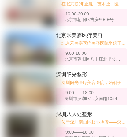
在北京提到“正规、技术强、医生
稳”的整形医院，很多医美老用户
10:00-20:00
第一个想到的就是——北京黄寺整
北京市朝阳区吉庆里6-6号
形外科医院。不是网红机构、不是
营销医院，它是原中国人民解放军
第八医学中心整形外科的延续，拥
北京禾美嘉医疗美容
有强大的公立医疗背景与整形临床
北京禾美嘉医疗美容医院坐落于北
积淀。今天就带大家全面了解一
京市朝阳区CBD核心商圈，自201
下，这家“藏在专业圈”的老牌医
9:00-18:00
4年成立以来，始终以创新为核心
院，到底有哪些真技术、强项目和
北京市朝阳区八里庄北里公园1872商务楼2-3层
理念，深耕自体脂肪移植领域，逐
值得信赖的医生团队。
步发展为集医疗美容科、美容外
科、美容皮肤科及麻醉科于一体的
深圳阳光整形
综合性医美机构。凭借13年脂肪专
深圳阳光医疗美容医院，始创于19
科技术沉淀、26项技术及超万例临
98年，是深圳地区首批经批准设立
床，医院在脂肪成活率、术后平整
9:00——18:00
的专业医疗美容机构之一，至今已
度等关键指标上行业，成为华北地
深圳市罗湖区宝安南路1054号湖北宝丰大厦七楼
有26年历史。作为深圳市整形美容
区脂肪移植领域的标杆品牌。
行业的标杆机构，阳光整形始终秉
承“专业、规范、安全、美学”的理
深圳八大处整形
念，致力于为求美者提供高品质、
位于深圳南山区核心地段——深圳
个性化的医美服务。医院坐落于深
湾科技生态园内的【深圳八大处医
圳市罗湖区宝安南路1048号（万
9:00——18:00
疗美容医院】，是由北京八大处整
象城正对面），交通便利，环境优