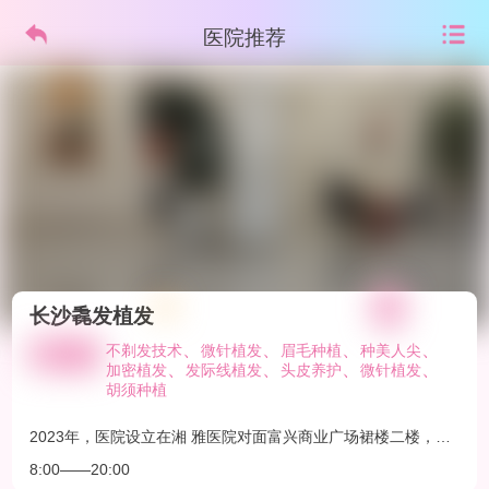
医院推荐
长沙毳发植发
、
、
、
、
不剃发技术
微针植发
眉毛种植
种美人尖
、
、
、
、
加密植发
发际线植发
头皮养护
微针植发
胡须种植
2023年，医院设立在湘 雅医院对面富兴商业广场裙楼二楼，70
00㎡，在院注册医生共有4人，现场咨 询2个，手术室3间。医
8:00——20:00
生创办，自己有研发植发器械基地，是行业内很多公 立医院老
师技术交流示范机构。 长沙毳发植发医院源于2009年，是由植