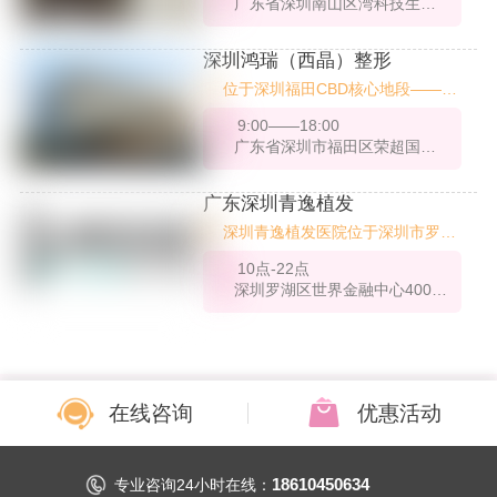
广东省深圳南山区湾科技生态园1栋C座1-2楼
形医院（医学科学院整形外科医
雅，是深圳市民信赖的美丽地标。
院）团队倾力打造的南方旗舰院
区。医院自2022年1月正式开业，
深圳鸿瑞（西晶）整形
占地面积约6000平方米，集医
位于深圳福田CBD核心地段——荣
疗、审美、科技于一体，致力于为
超商务中心与中洲湾东塔两大高端
华南地区求美者提供高品质的医美
9:00——18:00
写字楼，深圳鸿瑞（西晶）整形作
服务。
广东省深圳市福田区荣超国际商务中心36层
为一家集高端医美整形、精细化服
务于一体的综合医疗美容机构，始
终坚持以技术为核心、以客户为中
广东深圳青逸植发
心，致力于为求美者提供科学、个
深圳青逸植发医院位于深圳市罗湖
性化的整形解决方案。机构配备现
区深南东路4003号金融中心A座首
代化医疗设备，设有2间标准手术
10点-22点
层，创建于2017年，属于民营医
室、5间VIP病房及4间专属接待
深圳罗湖区世界金融中心4003A
院，设有植发科和皮肤科两个特色
室，医疗环境温馨私密，服务流程
科室。医院拥有合法的执业资质，
严谨，深受客户好评。
具备相关医疗机构执业许可证和植
发技术资质认证，这为其在植发领
域的服务提供了坚实的法律。
在线咨询
优惠活动
18610450634
专业咨询24小时在线：