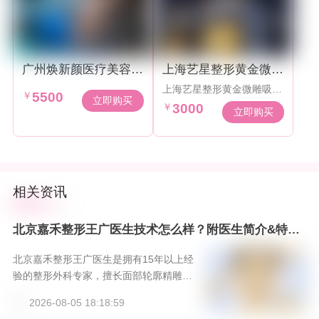
广州焕新颜医疗美容医
上海艺星整形黄金微雕
院鼻部整形钜惠套餐
吸脂3000元起
上海艺星整形黄金微雕吸脂
￥
5500
3000元起
立即购买
￥
3000
立即购买
相关资讯
北京嘉禾整形王广医生技术怎么样？附医生简介&特色
项目&案例，新颜智尚小程序一键预约！
北京嘉禾整形王广医生是拥有15年以上经
验的整形外科专家，擅长面部轮廓精雕、
综合鼻整形及眼周年轻化，秉承“自然和
2026-08-05 18:18:59
谐”的美学理念。北京嘉禾整形医院提供国