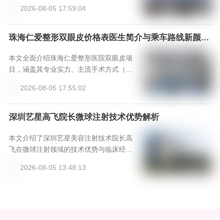
的预约方式和价格参考，助您轻松开启美
眼部基础进行个性化设计，手术效果灵动
2026-08-05 17:59:04
丽之旅。
且具有“妈生感”。选择正规的赤峰锦然门诊
部，通过新颜智尚小程序可便捷预约面
诊，获取专业方案与价格参考。
珠海仁爱整形双眼皮价格表医生简介与乘车路线新颜智
尚小程序+APP预约
本文全面介绍珠海仁爱整形医院双眼皮项
目，涵盖其专业实力、主流手术方式（埋
线、切开、微创三点）解析、核心医生团
2026-08-05 17:55:02
队、详细价格参考表以及术后恢复指南与
乘车路线，为求美者提供客观的决策参
考。
深圳艺星高飞院长微球注射技术优势解析
本文介绍了深圳艺星美容注射技术院长高
飞在微球注射领域的技术优势与临床经
验，其研创的‘高飞新中式骨相美®’审美体
2026-08-05 13:48:13
系强调骨肉平衡与动态自然感。文章深入
解析其33年临床经验、动态注射技术及线
雕联合方案，为求美者提供专业择医参
考。