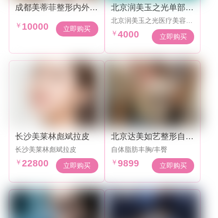
成都美蒂菲整形内外轮
北京润美玉之光单部位
廓注射1w起
吸脂4000元起
北京润美玉之光医疗美容成
￥
10000
立于2004年，距今已有20
立即购买
￥
4000
年历史，是经北京卫健委批
立即购买
准的，以自体脂肪为特色
的，专科专项型，医疗美容
机构。 现已累积申请17项
国家专利，国家获批专利10
项，其中脂肪移植获批相关
专利7项，医护人员扩至近1
00余人，3位副高级以上医
师领衔，14位实力派医师，
并且优化操作技术，研创新
的时尚审美，为求美者提供
有效的医疗美容服务。
长沙美莱林彪斌拉皮
北京达美如艺整形自体
脂肪丰胸/丰臀
长沙美莱林彪斌拉皮
自体脂肪丰胸/丰臀
￥
22800
￥
9899
立即购买
立即购买