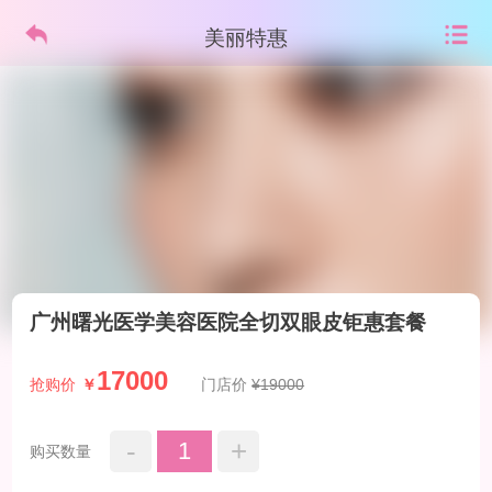
美丽特惠
广州曙光医学美容医院全切双眼皮钜惠套餐
17000
抢购价
￥
门店价
¥19000
-
+
1
购买数量