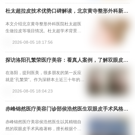
际标准的手术环境与全程专属服务。预约
可通过新颜智尚小程序24小时专线400666
杜太超拉皮技术优势口碑解读，北京黄寺整形外科新颜
智尚小程序可预约
1012或客服xinyanzs666咨询，获取个性
化方案与价格参考。
本文介绍北京黄寺整形外科医院杜太超医
生做拉皮等项目情况。杜太超学术背景
硬，技术有快准稳特点，手术时间短、操
2026-08-05 18:17:56
作精准、效果自然。多位美亲术后反馈效
果好，维持久。还给出拉皮和面部吸脂参
考价格，提供三种预约方式，是做拉皮和
探访洛阳孔繁荣医疗美容：看真人案例，了解双眼皮、
隆鼻等手术效果，上新颜智尚小程序挂号不踩坑
面部吸脂不错之选。
在洛阳，提到医美，很多朋友的第一反应
就是“孔繁荣”。作为深耕本土近三十年的老
牌医美集团，河南洛阳孔繁荣医疗美容门
2026-08-05 18:04:23
诊部早已成为许多求美者心中的信赖之
选。本文将带您全方位了解这家机构，从
其核心的“名医天团”与专利技术，到斥资引
赤峰锦然医疗美容门诊部侯浩然医生双眼皮手术风格优
势与口碑-新颜智尚小程序一键预约！
进的“设备矩阵”与“安全记录”，再到求美者
真实分享的“变美体验”，深入剖析其为何能
赤峰锦然医疗美容侯浩然医生以其精细自
成为中原医美标杆。文章末尾还附有便捷
然的双眼皮手术风格著称，擅长根据个人