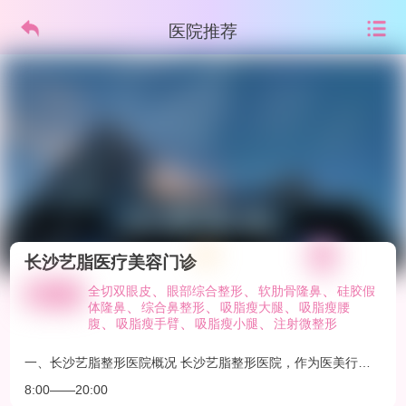
医院推荐
长沙艺脂医疗美容门诊
、
、
、
全切双眼皮
眼部综合整形
软肋骨隆鼻
硅胶假
、
、
、
体隆鼻
综合鼻整形
吸脂瘦大腿
吸脂瘦腰
、
、
、
腹
吸脂瘦手臂
吸脂瘦小腿
注射微整形
一、长沙艺脂整形医院概况 长沙艺脂整形医院，作为医美行业
的璀璨明珠，以其卓 越的技术实力、优质的服务体验和丰富的
8:00——20:00
成功案 例，赢得了广大求美者的信赖与赞誉。医院成立于20余
年前，经过24年的整形塑美技艺锤炼，已发展成为集医疗、教