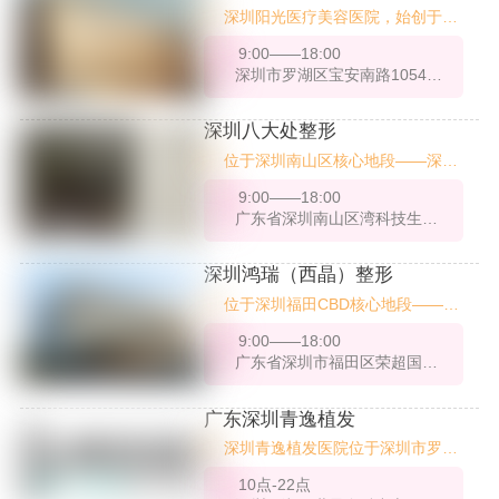
深圳阳光医疗美容医院，始创于19
科技术沉淀、26项技术及超万例临
98年，是深圳地区首批经批准设立
床，医院在脂肪成活率、术后平整
9:00——18:00
的专业医疗美容机构之一，至今已
度等关键指标上行业，成为华北地
深圳市罗湖区宝安南路1054号湖北宝丰大厦七楼
有26年历史。作为深圳市整形美容
区脂肪移植领域的标杆品牌。
行业的标杆机构，阳光整形始终秉
承“专业、规范、安全、美学”的理
深圳八大处整形
念，致力于为求美者提供高品质、
位于深圳南山区核心地段——深圳
个性化的医美服务。医院坐落于深
湾科技生态园内的【深圳八大处医
圳市罗湖区宝安南路1048号（万
9:00——18:00
疗美容医院】，是由北京八大处整
象城正对面），交通便利，环境优
广东省深圳南山区湾科技生态园1栋C座1-2楼
形医院（医学科学院整形外科医
雅，是深圳市民信赖的美丽地标。
院）团队倾力打造的南方旗舰院
区。医院自2022年1月正式开业，
深圳鸿瑞（西晶）整形
占地面积约6000平方米，集医
位于深圳福田CBD核心地段——荣
疗、审美、科技于一体，致力于为
超商务中心与中洲湾东塔两大高端
华南地区求美者提供高品质的医美
9:00——18:00
写字楼，深圳鸿瑞（西晶）整形作
服务。
广东省深圳市福田区荣超国际商务中心36层
为一家集高端医美整形、精细化服
务于一体的综合医疗美容机构，始
终坚持以技术为核心、以客户为中
广东深圳青逸植发
心，致力于为求美者提供科学、个
深圳青逸植发医院位于深圳市罗湖
性化的整形解决方案。机构配备现
区深南东路4003号金融中心A座首
代化医疗设备，设有2间标准手术
10点-22点
层，创建于2017年，属于民营医
室、5间VIP病房及4间专属接待