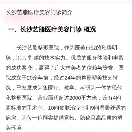
学、科研为一体的现代化整形医院。营业面积超过2000平方
米，设有4间高标准的手术室、10间皮肤治疗室和9间温馨舒适
长沙艺脂医疗美容门诊简介
的病房，为每一位顾客提供宽松、隐秘且高品质的塑美环境。
二、长沙艺脂整形专 家团队 【体雕塑形】：李瑶（主诊主治）
李瑶医生以其精 湛的体雕塑形技术闻 名业界，擅长面部精细吸
脂、自体脂肪填充、脂肪塑形体雕等高端项目。价格区间为5千
一、长沙艺脂医疗美容门诊 概况
至10万以上，上不封顶，满足不同顾客的个性化需求。 【面部
精 雕+脂肪填充】：赵国（主诊主治） 赵国医生在面部精 雕和
脂肪填充领域有着深厚的造诣，能够根据顾客的面部特征，量身
长沙艺脂整形医院，作为医美行业的璀璨明
定制个性化的美丽方案。价格同样灵活，从5千至10万以上不
等。 【眼部】：刘芝（主治） 刘芝医生以其细腻的眼部整形技
术著称，擅长打造自然、灵动的眼部形态。价格区间为3000至2
珠，以其卓 越的技术实力、优质的服务体验和丰富
万以上，让每一位顾客都能拥有迷人的双眸。 【鼻部】：李瑶
（主诊主治） 除了体雕塑形，李瑶医生在鼻部整形方面也有着
的成功案 例，赢得了广大求美者的信赖与赞誉。医
独到的见解和精 湛的技术。价格区间为5千至5万以上，上不封
顶，为顾客塑造挺拔、立体的鼻型。 【注射微整】：周蓉梅
院成立于20余年前，经过24年的整形塑美技艺锤
（主治）、周晓琳（主治） 两位周医生擅长运用各种注射材料
进行面部微整，如玻尿酸、肉 毒 素等，价格区间为2000至2万
炼，已发展成为集医疗、教学、科研为一体的现代
以上，让顾客轻松拥有年轻、美丽的面容。 【皮肤管理】：周
晓琳（主治）、高娟（医师） 专 业的皮肤管理团队，运用先 进
化整形医院。营业面积超过2000平方米，设有4间
的皮肤治疗设备和技术，为顾客解决各种皮肤问题，价格区间同
样为2000至2万以上。 【麻醉师】：宋燕（主治） 宋燕医生以
高标准的手术室、10间皮肤治疗室和9间温馨舒适的
其丰富的麻醉经验和严谨的工作态度，确保每一台手术的顺利进
行，为顾客的安 全保驾护航。 三、长沙艺脂整形特色项目 长沙
病房，为每一位顾客提供宽松、隐秘且高品质的塑
艺脂整形医院拥有众多特色项目，包括面部精细吸脂、自体脂肪
填充、脂肪塑形体雕、超模直腿术、吸脂修复、天鹅臂精 雕
美环境。
术、马甲线人鱼线体雕术、脂肪胶丰胸、脂肪胶丰臀等。这些项
目不仅满足了顾客对美的追求，更体现了医院在整形技术上的不