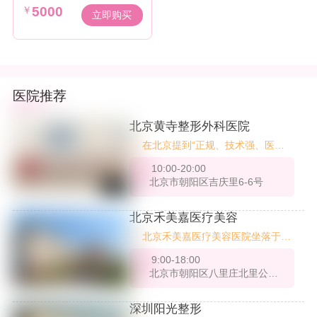
￥
5000
立即购买
医院推荐
北京黄寺整形外科医院
在北京提到“正规、技术强、医生
稳”的整形医院，很多医美老用户
10:00-20:00
第一个想到的就是——北京黄寺整
北京市朝阳区吉庆里6-6号
形外科医院。不是网红机构、不是
营销医院，它是原中国人民解放军
第八医学中心整形外科的延续，拥
北京禾美嘉医疗美容
有强大的公立医疗背景与整形临床
北京禾美嘉医疗美容医院坐落于北
积淀。今天就带大家全面了解一
京市朝阳区CBD核心商圈，自201
下，这家“藏在专业圈”的老牌医
9:00-18:00
4年成立以来，始终以创新为核心
院，到底有哪些真技术、强项目和
北京市朝阳区八里庄北里公园1872商务楼2-3层
理念，深耕自体脂肪移植领域，逐
值得信赖的医生团队。
步发展为集医疗美容科、美容外
科、美容皮肤科及麻醉科于一体的
深圳阳光整形
综合性医美机构。凭借13年脂肪专