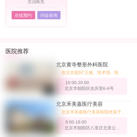
主治医生
在线预约
问诊咨询
医院推荐
北京黄寺整形外科医院
在北京提到“正规、技术强、医生
稳”的整形医院，很多医美老用户
10:00-20:00
第一个想到的就是——北京黄寺整
北京市朝阳区吉庆里6-6号
形外科医院。不是网红机构、不是
营销医院，它是原中国人民解放军
第八医学中心整形外科的延续，拥
北京禾美嘉医疗美容
有强大的公立医疗背景与整形临床
北京禾美嘉医疗美容医院坐落于北
积淀。今天就带大家全面了解一
京市朝阳区CBD核心商圈，自201
下，这家“藏在专业圈”的老牌医
9:00-18:00
4年成立以来，始终以创新为核心
院，到底有哪些真技术、强项目和
北京市朝阳区八里庄北里公园1872商务楼2-3层
理念，深耕自体脂肪移植领域，逐
值得信赖的医生团队。
步发展为集医疗美容科、美容外