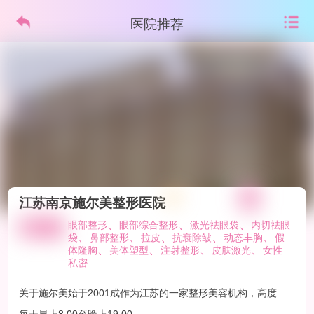
医院推荐
江苏南京施尔美整形医院
、
、
、
眼部整形
眼部综合整形
激光祛眼袋
内切祛眼
、
、
、
、
、
袋
鼻部整形
拉皮
抗衰除皱
动态丰胸
假
、
、
、
、
体隆胸
美体塑型
注射整形
皮肤激光
女性
私密
关于施尔美始于2001成作为江苏的一家整形美容机构，高度尊
重健康，美丽态度，带着高贵的个性气质，致力于为哪些追求