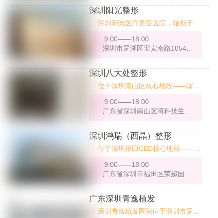
科、美容皮肤科及麻醉科于一体的
深圳阳光整形
综合性医美机构。凭借13年脂肪专
深圳阳光医疗美容医院，始创于19
科技术沉淀、26项技术及超万例临
98年，是深圳地区首批经批准设立
床，医院在脂肪成活率、术后平整
9:00——18:00
的专业医疗美容机构之一，至今已
度等关键指标上行业，成为华北地
深圳市罗湖区宝安南路1054号湖北宝丰大厦七楼
有26年历史。作为深圳市整形美容
区脂肪移植领域的标杆品牌。
行业的标杆机构，阳光整形始终秉
承“专业、规范、安全、美学”的理
深圳八大处整形
念，致力于为求美者提供高品质、
位于深圳南山区核心地段——深圳
个性化的医美服务。医院坐落于深
湾科技生态园内的【深圳八大处医
圳市罗湖区宝安南路1048号（万
9:00——18:00
疗美容医院】，是由北京八大处整
象城正对面），交通便利，环境优
广东省深圳南山区湾科技生态园1栋C座1-2楼
形医院（医学科学院整形外科医
雅，是深圳市民信赖的美丽地标。
院）团队倾力打造的南方旗舰院
区。医院自2022年1月正式开业，
深圳鸿瑞（西晶）整形
占地面积约6000平方米，集医
位于深圳福田CBD核心地段——荣
疗、审美、科技于一体，致力于为
超商务中心与中洲湾东塔两大高端
华南地区求美者提供高品质的医美
9:00——18:00
写字楼，深圳鸿瑞（西晶）整形作
服务。
广东省深圳市福田区荣超国际商务中心36层
为一家集高端医美整形、精细化服
务于一体的综合医疗美容机构，始
终坚持以技术为核心、以客户为中
广东深圳青逸植发
心，致力于为求美者提供科学、个
深圳青逸植发医院位于深圳市罗湖
性化的整形解决方案。机构配备现