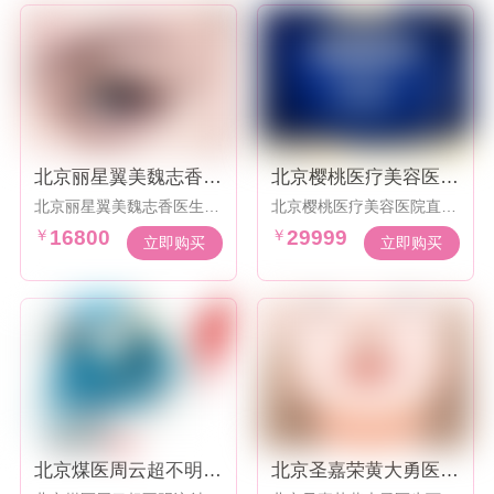
北京丽星翼美魏志香医
北京樱桃医疗美容医院
生双眼皮修复16800起
直腿术29999元起
北京丽星翼美魏志香医生双
北京樱桃医疗美容医院直腿
眼皮修复16800起，效果怎
术29999元起， 效果显著口
￥
16800
￥
29999
么样
碑佳
立即购买
立即购买
北京煤医周云超不明注
北京圣嘉荣黄大勇医生
射物取出奥美定等500
下颌角优惠活动38000