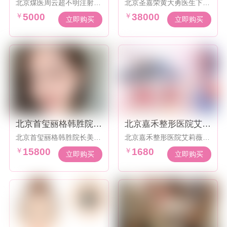
北京煤医周云超不明注射物
北京圣嘉荣黄大勇医生下颌
0元起
元起
取出奥美定等效果显著多层
角优惠活动38000元起，线
￥
5000
￥
38000
减张缝合技术，减少术后瘢
条自然流畅
立即购买
立即购买
痕
北京首玺丽格韩胜院长
北京嘉禾整形医院艾莉
美国强生蓝钻鱼骨线单
薇传奇1680元起~
北京首玺丽格韩胜院长美国
北京嘉禾整形医院艾莉薇传
折面线雕15800元
强生蓝钻鱼骨线单折面线雕
奇1680元起，轮廓美学专
￥
15800
￥
1680
15800元
场扫码验真
立即购买
立即购买