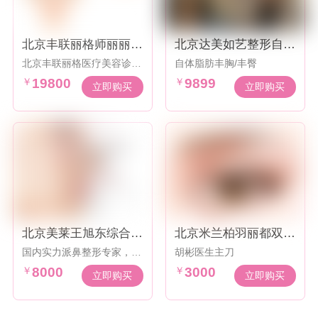
北京丰联丽格师丽丽院
北京达美如艺整形自体
长切开双眼皮4999元
脂肪丰胸/丰臀
北京丰联丽格医疗美容诊所
自体脂肪丰胸/丰臀
起
是由王冀耕教授、师丽丽院
￥
19800
￥
9899
长、袁强博士领衔“如此医
立即购买
立即购买
美”医生集团携手联合丽格
集团，于2017年创立的一
家定位于眼部整形和眼修复
相结合的高端专科医院。
北京美莱王旭东综合鼻
北京米兰柏羽丽都双眼
整形
皮
国内实力派鼻整形专家，多
胡彬医生主刀
年手术经验
￥
8000
￥
3000
立即购买
立即购买