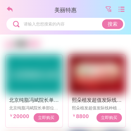
美丽特惠
搜索
请输入您想搜索的内容
北京纯脂冯斌院长单部
熙朵植发超值发际线种
位吸脂20000起
植2000单元8800元
北京纯脂冯斌院长单部位吸
熙朵植发超值发际线种植20
脂20000起，每年限量100
00单元8800元，超显微植
￥
20000
￥
8800
台手术
发
立即购买
立即购买