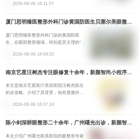
2026-08-06 18:11:57
拉与丰满。医院提供专业术后护理，确保
效果自然、恢复顺利。想预约面诊，请通
过新颜智尚小程序加急热线咨询。
厦门思明臻医整形外科门诊黄国防医生贝塞尔美眼微创
park眼综合口碑如何？新颜智尚小程序+APP预约
厦门思明臻医整形外科门诊的黄国防医
生，在眼部整形领域，特别是其主理的“贝
塞尔美眼微创park眼综合”技术上，凭借融
2026-08-06 18:09:02
合个性化美学设计与微创生理优势，形成
了独特竞争力。其口碑源于扎实的专业背
景、精细化的手术案例以及追求自然和谐
南京艺星汪树杰专注眼修复十余年，新颜智尚小程序一
键预约优先面诊
效果的理念。对于寻求精细、自然且恢复
较快眼整形效果的求美者而言，是一个值
本文是南京艺星医疗美容医院汪树杰医生
得深入考察的专业选择。
的全攻略。介绍了其背景，他有显微外科
技术背景，经验丰富；阐述双眼皮修复技
2026-08-06 18:07:24
术特色，如器械、缝合等优势；给出价格
参考，性价比高且有福利；提供三种预约
方式。汪医生技术和经验出色，适合做复
陈小剑深耕眼整形二十余年，广州曙光出诊，新颜智尚
小程序可预约挂号
杂双眼皮修复，提醒选对医生，可按攻略
预约。
本文介绍广州曙光医美医院的眼整形专家