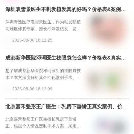
深圳袁雪景医生不剃发植发真的好吗？价格表&案例分
享，新颜智尚小程序一键预约！-新颜智尚小程序一键
预约！
深圳青逸医疗袁雪景医生，作为毛发移植
高难度修复专家，擅长不剃发植发、发际
线重塑等高阶技术，以精湛技艺和美学设
2026-08-06 18:12:29
计，为求美者提供无需尴尬期的自然植发
解决方案。
成都新华医院邓珂医生祛眼袋怎么样？价格表&真实案
例大公开，新颜智尚小程序一键预约！
想了解成都新华医院邓珂医生的祛眼袋技
术？本文深度解析其个性化微创手术、脂
肪重置理念及先进仪器支持，提供价格参
2026-08-06 18:12:09
考与真实口碑，并分享通过新颜智尚小程
序（热线4006661012或微信xinyanzs66
6）的高效预约方式，助你安心开启眼部年
北京嘉禾整形王广医生：乳房下垂矫正真实案例、价格
表、特色项目全解析，新颜智尚小程序一键预约省心快
轻化之旅。
速！-新颜智尚小程序一键预约！
北京嘉禾整形王广医生擅长乳房下垂矫
正，根据个人情况定制手术方案，采用微
创隐蔽切口，结合假体或自体脂肪实现提