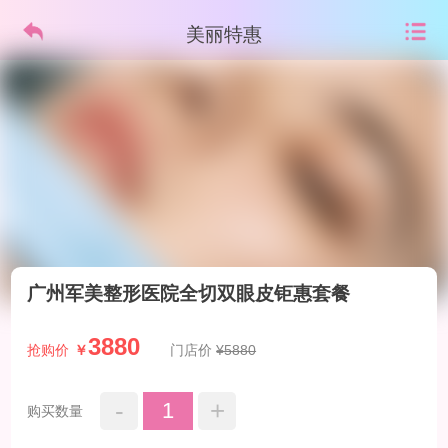
美丽特惠
广州军美整形医院全切双眼皮钜惠套餐
3880
抢购价
￥
门店价
¥5880
-
+
1
购买数量