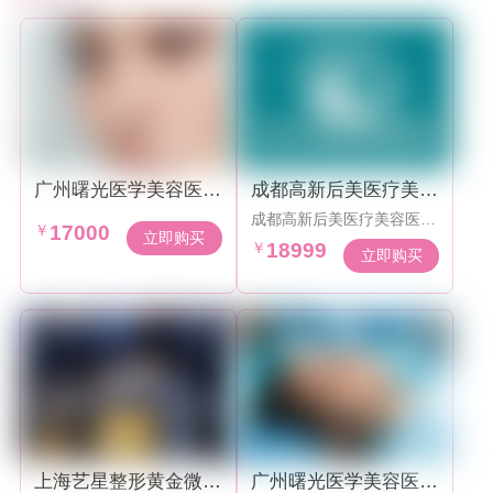
广州曙光医学美容医院
成都高新后美医疗美容
全切双眼皮钜惠套餐
医院假体隆胸手术189
成都高新后美医疗美容医院
99起
￥
17000
假体隆胸手术18999起，效
立即购买
￥
18999
果动感自然
立即购买
上海艺星整形黄金微雕
广州曙光医学美容医院