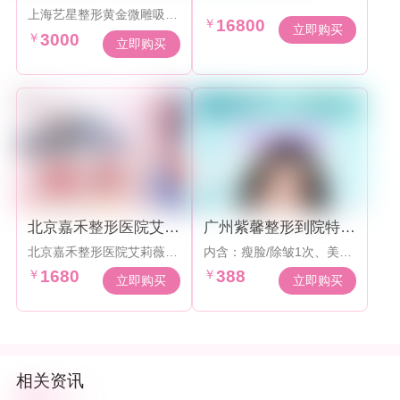
吸脂3000元起
达拉斯半肋鼻综合钜惠
上海艺星整形黄金微雕吸脂
套餐
￥
16800
3000元起
立即购买
￥
3000
立即购买
北京嘉禾整形医院艾莉
广州紫馨整形到院特惠
薇传奇1680元起~
卡388元
北京嘉禾整形医院艾莉薇传
内含：瘦脸/除皱1次、美自
奇1680元起，轮廓美学专
水光1次、整形抵用券500-
￥
1680
￥
388
场扫码验真
1000元
立即购买
立即购买
相关资讯