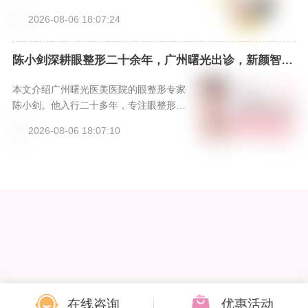
技术背景，经验丰富；阐述双眼皮修复技
2026-08-06 18:07:24
术特色，如器械、缝合等优势；给出价格
参考，性价比高且有福利；提供三种预约
方式。汪医生技术和经验出色，适合做复
陈小剑深耕眼整形二十余年，广州曙光出诊，新颜智尚
小程序可预约挂号
杂双眼皮修复，提醒选对医生，可按攻略
预约。
本文介绍广州曙光医美医院的眼整形专家
陈小剑。他入行二十多年，专注眼整形领
域，有丰富临床经验和学术任职。擅长高
2026-08-06 18:07:10
难度眼修复、初眼双眼皮等项目，有三大
特色技术。还给出项目参考价格，并提供
文章页面、小程序、电话三种预约方式，
提醒预约认准医院，避免受骗。
在线咨询
优惠活动