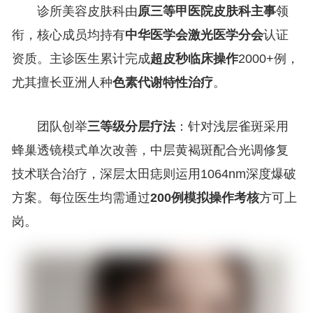
诊所美容皮肤科由
原三等甲医院皮肤科主事
领
衔，核心成员均持有
中华医学会激光医学分会
认证
资质。主诊医生累计完成
超皮秒临床操作
2000+例，
尤其擅长亚洲人种
色素代谢特性治疗
。
团队创举
三等级分层疗法
：针对浅层雀斑采用
蜂巢透镜模式单次改善，中层黄褐斑配合光调修复
技术联合治疗，深层太田痣则运用1064nm深度爆破
方案。每位医生均需通过
200例模拟操作考核
方可上
岗。