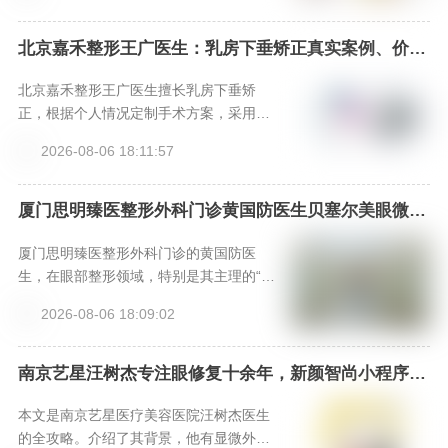
序（热线4006661012或微信xinyanzs66
6）的高效预约方式，助你安心开启眼部年
北京嘉禾整形王广医生：乳房下垂矫正真实案例、价格
表、特色项目全解析，新颜智尚小程序一键预约省心快
轻化之旅。
速！-新颜智尚小程序一键预约！
北京嘉禾整形王广医生擅长乳房下垂矫
正，根据个人情况定制手术方案，采用微
创隐蔽切口，结合假体或自体脂肪实现提
2026-08-06 18:11:57
拉与丰满。医院提供专业术后护理，确保
效果自然、恢复顺利。想预约面诊，请通
过新颜智尚小程序加急热线咨询。
厦门思明臻医整形外科门诊黄国防医生贝塞尔美眼微创
park眼综合口碑如何？新颜智尚小程序+APP预约
厦门思明臻医整形外科门诊的黄国防医
生，在眼部整形领域，特别是其主理的“贝
塞尔美眼微创park眼综合”技术上，凭借融
2026-08-06 18:09:02
合个性化美学设计与微创生理优势，形成
了独特竞争力。其口碑源于扎实的专业背
景、精细化的手术案例以及追求自然和谐
南京艺星汪树杰专注眼修复十余年，新颜智尚小程序一
键预约优先面诊
效果的理念。对于寻求精细、自然且恢复
较快眼整形效果的求美者而言，是一个值
本文是南京艺星医疗美容医院汪树杰医生
得深入考察的专业选择。
的全攻略。介绍了其背景，他有显微外科