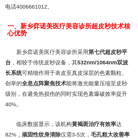
电话4006661012。
一、新乡弈诺美医疗美容诊所超皮秒技术核
心优势
新乡弈诺美医疗美容诊所采用
第七代超皮秒平
台
，相较于传统皮秒设备，其
532nm/1064nm双波
长系统
可精细作用于表皮至真皮深层的色素颗粒。
创举的
全息点阵聚焦技术
能将激光能量压缩至皮秒
级别，在避免热损伤的同时实现色素爆破效率提升
40%。
临床数据显示，该机构
黄褐斑治疗有效率
达
82%，
顽固性纹身清除
仅需3-5次，
毛孔粗大改善率