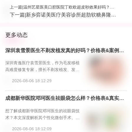
上一篇
|
温州艺星医美口腔医院丁欧欧超皮秒效果好吗？口
碑、案例带你了解
下一篇
|
新乡弈诺美医疗美容诊所超肋软糖鼻隆
鼻，口碑咋样？24 小时预约电话别错
过！
更多动态
深圳袁雪景医生不剃发植发真的好吗？价格表&案例分
享，新颜智尚小程序一键预约！-新颜智尚小程序一键
预约！
深圳青逸医疗袁雪景医生，作为毛发移植
高难度修复专家，擅长不剃发植发、发际
线重塑等高阶技术，以精湛技艺和美学设
2026-08-06 18:12:29
计，为求美者提供无需尴尬期的自然植发
解决方案。
成都新华医院邓珂医生祛眼袋怎么样？价格表&真实案
例大公开，新颜智尚小程序一键预约！
想了解成都新华医院邓珂医生的祛眼袋技
术？本文深度解析其个性化微创手术、脂
肪重置理念及先进仪器支持，提供价格参
2026-08-06 18:12:09
考与真实口碑，并分享通过新颜智尚小程