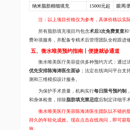
纳米脂肪精细填充
15000元起
眼周/
注：以上项目价格仅为参考，具体价格以实
所有脂肪填充项目均包含
术后3次免费复查
和
费补填服务，并配备专精术后管理团队全程跟进
五、衡水唯美预约指南丨便捷就诊通道
衡水唯美医疗美容提供多种预约方式：通过法定客
优先安排陈海涛医生面诊
；法定在线询问平台支
测和三维模拟设计服务。
为保护手术质量，机构实行
每日限号预约制
和身体检查，排除
脂肪填充禁忌症
后制定详细手
衡水唯美医疗美容陈海涛医生团队以不错的
持久的年轻化成效。现在点击在线询问，即可获
旅。