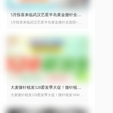
5月惊喜来临武汉艺星半岛黄金微针全面
部+舒敏之星低至899元
5月惊喜来临武汉艺星半岛黄金微针全面部+舒
敏之星只需要899，开启省下特惠季
大麦微针植发528爱发季大促！微针植发1
000单位活动价8999元~
大麦微针植发528爱发季大促！微针植发1000单
位活动价8999元~