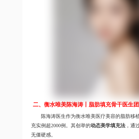
二、衡水唯美陈海涛丨脂肪填充骨干医生团
陈海涛医生作为衡水唯美医疗美容的脂肪移
充实例超2000例。其创举的
动态美学填充法
，通
无僵硬感。