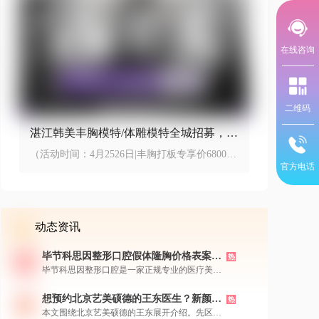
在线咨询
二维码
湛江韩美丰胸模特/体雕模特全城招募，丰
胸打板专享价6800元
（活动时间：4月2526日|丰胸打板专享价6800元
起，体雕打板5800元起）
官方电话
动态资讯
毕节科思因整形口腔假体隆胸价格表案
热
例，机构简介医生团队特色新颜智尚小程
毕节科思因整形口腔是一家正规专业的医疗美容
序+APP预约
机构，拥有经验丰富的医生团队，擅长采用内窥
镜双平面等先进技术进行假体隆胸手术，实现自
想预约北京艺美硕德的王东医生？新颜智
热
然和谐的丰胸效果。机构提供多种国际知名假体
尚小程序一键预约还能了解价格
本文围绕北京艺美硕德的王东展开介绍。先区分
品牌选择，价格透明合理，并有大量真实成功案