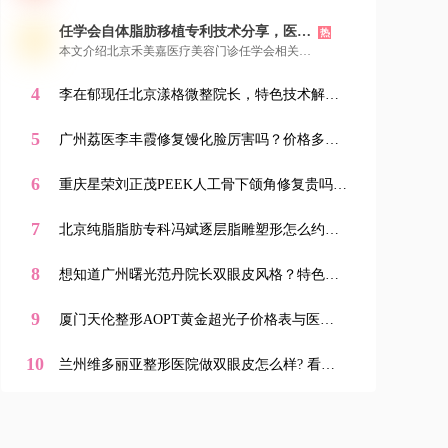
不同领域“王东”，让大家精准找到医美领域的
例可供参考。您可以通过新颜智尚小程序便捷地
他。接着给出其热门项目价格参考，显示性价比
任学会自体脂肪移植专利技术分享，医院
进行在线咨询、查看案例和预约面诊，开启安全
热
高。还分享就诊体验，强调环境舒适、无推销等
详细地址，新颜智尚小程序可预约
放心的美丽蜕变之旅。
本文介绍北京禾美嘉医疗美容门诊任学会相关信
优点。最后介绍了新颜智尚小程序、微信、电话
息。任学会是国内自体脂肪移植开拓者，资历深
三种预约方式，提醒想面诊的美亲提前预约，可
厚、专利众多。他擅长自体脂肪移植等项目，技
4
通过小程序了解更多信息。
李在郁现任北京漾格微整院长，特色技术解
术成熟、审美在线，所在机构专注脂肪领域。其
析，新颜智尚小程序可预约面诊
手术脂肪成活率达97%，还有多种独到优势。文
5
末提供新颜智尚小程序、微信、电话三种预约方
广州荔医李丰霞修复馒化脸厉害吗？价格多
式，方便美亲找他面诊。
少？机构简介&医生资历&特色项目大揭秘！新
颜智尚小程序一键预约！
6
重庆星荣刘正茂PEEK人工骨下颌角修复贵吗？
机构简介&医生技术&价格表全解析，新颜智尚
小程序一键预约！-新颜智尚小程序一键预约！
7
北京纯脂脂肪专科冯斌逐层脂雕塑形怎么约？
防踩坑避黄牛指南，新颜智尚小程序预约流程
全解析
8
想知道广州曙光范丹院长双眼皮风格？特色项
目与医生简介全解析，新颜智尚小程序一键查
询
9
厦门天伦整形AOPT黄金超光子价格表与医生
简介详情上新颜智尚小程序+APP预约
10
兰州维多丽亚整形医院做双眼皮怎么样? 看兰
州维多丽亚整形医院技术优势,新颜智尚小程序
xinyanzs666预约挂号更便捷