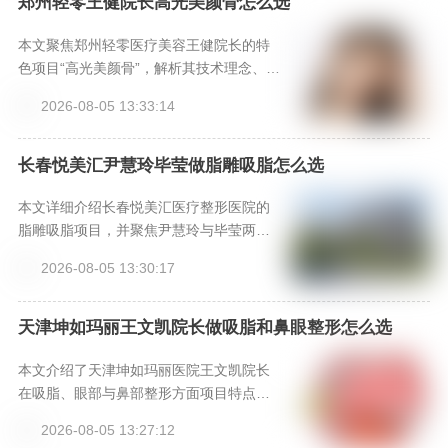
郑州轻零王健院长高光美颜骨怎么选
本文聚焦郑州轻零医疗美容王健院长的特
色项目“高光美颜骨”，解析其技术理念、核
心优势及适用需求，帮助求美者了解如何
2026-08-05 13:33:14
根据个人基础选择适配方案，并提供正规
预约方式。
长春悦美汇尹慧玲毕莹做脂雕吸脂怎么选
本文详细介绍长春悦美汇医疗整形医院的
脂雕吸脂项目，并聚焦尹慧玲与毕莹两位
医生的专业技术特色，帮助有需求的求美
2026-08-05 13:30:17
者了解她们的诊疗风格、擅长项目及术后
管理，为选择合适的医生和塑形方案提供
实用参考。
天津坤如玛丽王文凯院长做吸脂和鼻眼整形怎么选
本文介绍了天津坤如玛丽医院王文凯院长
在吸脂、眼部与鼻部整形方面项目特点与
选择建议。通过分析不同项目适用人群，
2026-08-05 13:27:12
结合医生整体协调理念，帮助求美者理性