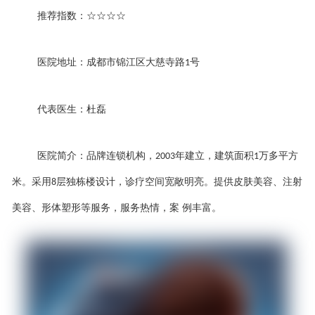
推荐指数：
☆☆☆☆
医院地址：成都市锦江区大慈寺路
号
1
代表医生：杜磊
医院简介：品牌连锁机构，
年建立，建筑面积
万多平方
2003
1
米。采用
层独栋楼设计，诊疗空间宽敞明亮。提供皮肤美容、注射
8
美容、形体塑形等服务，服务热情，案 例
丰富。