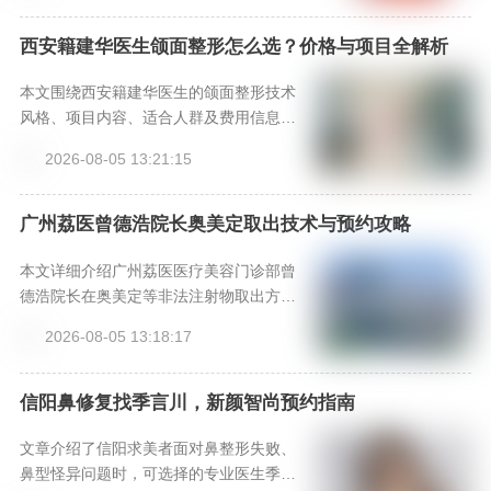
判断改善路径，并提供预约查询方式。
西安籍建华医生颌面整形怎么选？价格与项目全解析
本文围绕西安籍建华医生的颌面整形技术
风格、项目内容、适合人群及费用信息进
行系统梳理。内容涵盖下颌角、颧骨及下
2026-08-05 13:21:15
巴调整等具体项目，帮助有面部轮廓改善
需求的人群全面了解。文中提到的医院背
景、医生资历与项目价格信息均为真实内
广州荔医曾德浩院长奥美定取出技术与预约攻略
容。
本文详细介绍广州荔医医疗美容门诊部曾
德浩院长在奥美定等非法注射物取出方面
的专业技术和临床经验，并提供通过新颜
2026-08-05 13:18:17
智尚小程序预约的实用攻略，帮助有相关
需求的求美者更高效地获取专家诊疗资
源。
信阳鼻修复找季言川，新颜智尚预约指南
文章介绍了信阳求美者面对鼻整形失败、
鼻型怪异问题时，可选择的专业医生季言