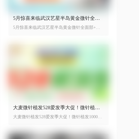
5月惊喜来临武汉艺星半岛黄金微针全面
部+舒敏之星低至899元
5月惊喜来临武汉艺星半岛黄金微针全面部+舒
敏之星只需要899，开启省下特惠季
大麦微针植发528爱发季大促！微针植发1
000单位活动价8999元~
大麦微针植发528爱发季大促！微针植发1000单
位活动价8999元~