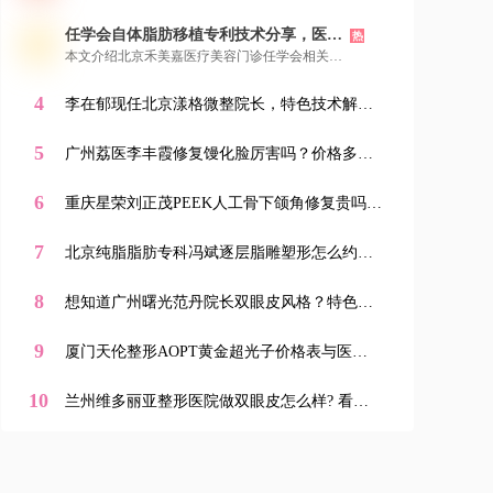
不同领域“王东”，让大家精准找到医美领域的
例可供参考。您可以通过新颜智尚小程序便捷地
他。接着给出其热门项目价格参考，显示性价比
任学会自体脂肪移植专利技术分享，医院
进行在线咨询、查看案例和预约面诊，开启安全
热
高。还分享就诊体验，强调环境舒适、无推销等
详细地址，新颜智尚小程序可预约
放心的美丽蜕变之旅。
本文介绍北京禾美嘉医疗美容门诊任学会相关信
优点。最后介绍了新颜智尚小程序、微信、电话
息。任学会是国内自体脂肪移植开拓者，资历深
三种预约方式，提醒想面诊的美亲提前预约，可
厚、专利众多。他擅长自体脂肪移植等项目，技
4
通过小程序了解更多信息。
李在郁现任北京漾格微整院长，特色技术解
术成熟、审美在线，所在机构专注脂肪领域。其
析，新颜智尚小程序可预约面诊
手术脂肪成活率达97%，还有多种独到优势。文
5
末提供新颜智尚小程序、微信、电话三种预约方
广州荔医李丰霞修复馒化脸厉害吗？价格多
式，方便美亲找他面诊。
少？机构简介&医生资历&特色项目大揭秘！新
颜智尚小程序一键预约！
6
重庆星荣刘正茂PEEK人工骨下颌角修复贵吗？
机构简介&医生技术&价格表全解析，新颜智尚
小程序一键预约！-新颜智尚小程序一键预约！
7
北京纯脂脂肪专科冯斌逐层脂雕塑形怎么约？
防踩坑避黄牛指南，新颜智尚小程序预约流程
全解析
8
想知道广州曙光范丹院长双眼皮风格？特色项
目与医生简介全解析，新颜智尚小程序一键查
询
9
厦门天伦整形AOPT黄金超光子价格表与医生
简介详情上新颜智尚小程序+APP预约
10
兰州维多丽亚整形医院做双眼皮怎么样? 看兰
州维多丽亚整形医院技术优势,新颜智尚小程序
xinyanzs666预约挂号更便捷