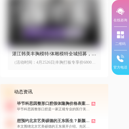
在线咨询
二维码
湛江韩美丰胸模特/体雕模特全城招募，丰
胸打板专享价6800元
（活动时间：4月2526日|丰胸打板专享价6800元
起，体雕打板5800元起）
官方电话
动态资讯
毕节科思因整形口腔假体隆胸价格表案
热
例，机构简介医生团队特色新颜智尚小程
毕节科思因整形口腔是一家正规专业的医疗美容
序+APP预约
机构，拥有经验丰富的医生团队，擅长采用内窥
镜双平面等先进技术进行假体隆胸手术，实现自
想预约北京艺美硕德的王东医生？新颜智
热
然和谐的丰胸效果。机构提供多种国际知名假体
尚小程序一键预约还能了解价格
本文围绕北京艺美硕德的王东展开介绍。先区分
品牌选择，价格透明合理，并有大量真实成功案