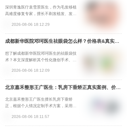
享，新颜智尚小程序一键预约！-新颜智尚小程序一键
预约！
深圳青逸医疗袁雪景医生，作为毛发移植
高难度修复专家，擅长不剃发植发、发际
线重塑等高阶技术，以精湛技艺和美学设
2026-08-06 18:12:29
计，为求美者提供无需尴尬期的自然植发
解决方案。
成都新华医院邓珂医生祛眼袋怎么样？价格表&真实案
例大公开，新颜智尚小程序一键预约！
想了解成都新华医院邓珂医生的祛眼袋技
术？本文深度解析其个性化微创手术、脂
肪重置理念及先进仪器支持，提供价格参
2026-08-06 18:12:09
考与真实口碑，并分享通过新颜智尚小程
序（热线4006661012或微信xinyanzs66
6）的高效预约方式，助你安心开启眼部年
北京嘉禾整形王广医生：乳房下垂矫正真实案例、价格
表、特色项目全解析，新颜智尚小程序一键预约省心快
轻化之旅。
速！-新颜智尚小程序一键预约！
北京嘉禾整形王广医生擅长乳房下垂矫
正，根据个人情况定制手术方案，采用微
创隐蔽切口，结合假体或自体脂肪实现提
2026-08-06 18:11:57
拉与丰满。医院提供专业术后护理，确保
效果自然、恢复顺利。想预约面诊，请通