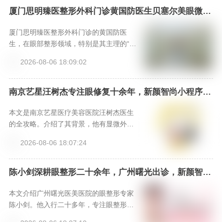
过新颜智尚小程序加急热线咨询。
厦门思明臻医整形外科门诊黄国防医生贝塞尔美眼微创
park眼综合口碑如何？新颜智尚小程序+APP预约
厦门思明臻医整形外科门诊的黄国防医
生，在眼部整形领域，特别是其主理的“贝
塞尔美眼微创park眼综合”技术上，凭借融
2026-08-06 18:09:02
合个性化美学设计与微创生理优势，形成
了独特竞争力。其口碑源于扎实的专业背
景、精细化的手术案例以及追求自然和谐
南京艺星汪树杰专注眼修复十余年，新颜智尚小程序一
键预约优先面诊
效果的理念。对于寻求精细、自然且恢复
较快眼整形效果的求美者而言，是一个值
本文是南京艺星医疗美容医院汪树杰医生
得深入考察的专业选择。
的全攻略。介绍了其背景，他有显微外科
技术背景，经验丰富；阐述双眼皮修复技
2026-08-06 18:07:24
术特色，如器械、缝合等优势；给出价格
参考，性价比高且有福利；提供三种预约
方式。汪医生技术和经验出色，适合做复
陈小剑深耕眼整形二十余年，广州曙光出诊，新颜智尚
小程序可预约挂号
杂双眼皮修复，提醒选对医生，可按攻略
预约。
本文介绍广州曙光医美医院的眼整形专家
陈小剑。他入行二十多年，专注眼整形领
域，有丰富临床经验和学术任职。擅长高