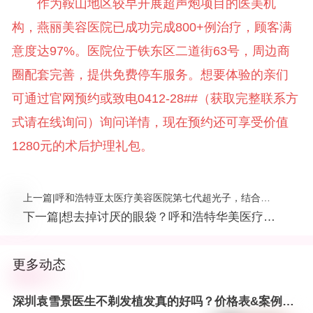
作为鞍山地区较早开展超声炮项目的医美机
构，燕丽美容医院已成功完成800+例治疗，顾客满
意度达97%。医院位于铁东区二道街63号，周边商
圈配套完善，提供免费停车服务。想要体验的亲们
可通过官网预约或致电0412-28##（获取完整联系方
式请在线询问）询问详情，现在预约还可享受价值
1280元的术后护理礼包。
上一篇
|
呼和浩特亚太医疗美容医院第七代超光子，结合多
项优势，打造专属你的美！
下一篇
|
想去掉讨厌的眼袋？呼和浩特华美医疗美
容，专业技术助你重焕眼部光彩！价格信
息等，一文了解
更多动态
深圳袁雪景医生不剃发植发真的好吗？价格表&案例分