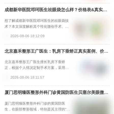
解决方案。
成都新华医院邓珂医生祛眼袋怎么样？价格表&真实案
例大公开，新颜智尚小程序一键预约！
想了解成都新华医院邓珂医生的祛眼袋技
术？本文深度解析其个性化微创手术、脂
肪重置理念及先进仪器支持，提供价格参
2026-08-06 18:12:09
考与真实口碑，并分享通过新颜智尚小程
序（热线4006661012或微信xinyanzs66
6）的高效预约方式，助你安心开启眼部年
北京嘉禾整形王广医生：乳房下垂矫正真实案例、价格
表、特色项目全解析，新颜智尚小程序一键预约省心快
轻化之旅。
速！-新颜智尚小程序一键预约！
北京嘉禾整形王广医生擅长乳房下垂矫
正，根据个人情况定制手术方案，采用微
创隐蔽切口，结合假体或自体脂肪实现提
2026-08-06 18:11:57
拉与丰满。医院提供专业术后护理，确保
效果自然、恢复顺利。想预约面诊，请通
过新颜智尚小程序加急热线咨询。
厦门思明臻医整形外科门诊黄国防医生贝塞尔美眼微创
park眼综合口碑如何？新颜智尚小程序+APP预约
厦门思明臻医整形外科门诊的黄国防医
生，在眼部整形领域，特别是其主理的“贝