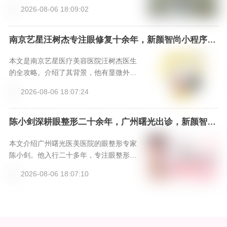
塞尔美眼微创park眼综合”技术上，凭借融
2026-08-06 18:09:02
合个性化美学设计与微创生理优势，形成
了独特竞争力。其口碑源于扎实的专业背
景、精细化的手术案例以及追求自然和谐
南京艺星汪树杰专注眼修复十余年，新颜智尚小程序一
键预约优先面诊
效果的理念。对于寻求精细、自然且恢复
较快眼整形效果的求美者而言，是一个值
本文是南京艺星医疗美容医院汪树杰医生
得深入考察的专业选择。
的全攻略。介绍了其背景，他有显微外科
技术背景，经验丰富；阐述双眼皮修复技
2026-08-06 18:07:24
术特色，如器械、缝合等优势；给出价格
参考，性价比高且有福利；提供三种预约
方式。汪医生技术和经验出色，适合做复
陈小剑深耕眼整形二十余年，广州曙光出诊，新颜智尚
小程序可预约挂号
杂双眼皮修复，提醒选对医生，可按攻略
预约。
本文介绍广州曙光医美医院的眼整形专家
陈小剑。他入行二十多年，专注眼整形领
域，有丰富临床经验和学术任职。擅长高
2026-08-06 18:07:10
难度眼修复、初眼双眼皮等项目，有三大
特色技术。还给出项目参考价格，并提供
文章页面、小程序、电话三种预约方式，
提醒预约认准医院，避免受骗。