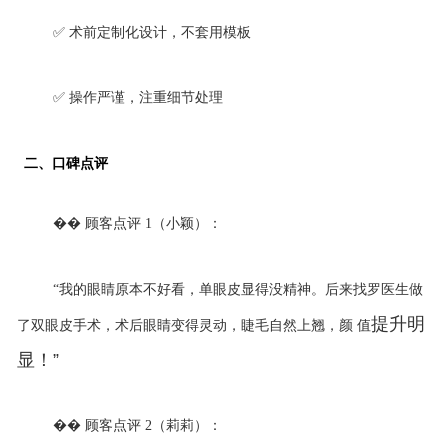
✅ 术前定制化设计，不套用模板
✅ 操作严谨，注重细节处理
二、口碑点评
��
顾客点评
1（小颖）：
“我的眼睛原本不好看，单眼皮显得没精神。后来找罗医生做
提升明
了双眼皮手术，术后眼睛变得灵动，睫毛自然上翘，颜 值
显！”
��
顾客点评
2（莉莉）：