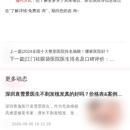
预约方式
：想了解更多关于具体项目、医生医院等信息请点
击
“了解详情/免费咨 询”，期待您的咨 询~
上一篇
|
2024全国十大整形医院排名揭晓！哪家医院好？
下一篇
|
江门祛眼袋医院医生排名及口碑评价：榜
单公布，前五名医院详细资料公开
更多动态
深圳袁雪景医生不剃发植发真的好吗？价格表&案例分
享，新颜智尚小程序一键预约！-新颜智尚小程序一键
预约！
深圳青逸医疗袁雪景医生，作为毛发移植
高难度修复专家，擅长不剃发植发、发际
线重塑等高阶技术，以精湛技艺和美学设
2026-08-06 18:12:29
计，为求美者提供无需尴尬期的自然植发