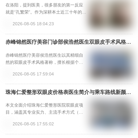
在洛阳，提到医美，很多朋友的第一反应
就是“孔繁荣”。作为深耕本土近三十年的老
牌医美集团，河南洛阳孔繁荣医疗美容门
2026-08-05 18:04:23
诊部早已成为许多求美者心中的信赖之
选。本文将带您全方位了解这家机构，从
其核心的“名医天团”与专利技术，到斥资引
赤峰锦然医疗美容门诊部侯浩然医生双眼皮手术风格优
势与口碑-新颜智尚小程序一键预约！
进的“设备矩阵”与“安全记录”，再到求美者
真实分享的“变美体验”，深入剖析其为何能
赤峰锦然医疗美容侯浩然医生以其精细自
成为中原医美标杆。文章末尾还附有便捷
然的双眼皮手术风格著称，擅长根据个人
的预约方式和价格参考，助您轻松开启美
眼部基础进行个性化设计，手术效果灵动
2026-08-05 17:59:04
丽之旅。
且具有“妈生感”。选择正规的赤峰锦然门诊
部，通过新颜智尚小程序可便捷预约面
诊，获取专业方案与价格参考。
珠海仁爱整形双眼皮价格表医生简介与乘车路线新颜智
尚小程序+APP预约
本文全面介绍珠海仁爱整形医院双眼皮项
目，涵盖其专业实力、主流手术方式（埋
线、切开、微创三点）解析、核心医生团
2026-08-05 17:55:02
队、详细价格参考表以及术后恢复指南与
乘车路线，为求美者提供客观的决策参