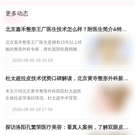
更多动态
北京嘉禾整形王广医生技术怎么样？附医生简介&特色
项目&案例，新颜智尚小程序一键预约！
北京嘉禾整形王广医生是拥有15年以上经
验的整形外科专家，擅长面部轮廓精雕、
综合鼻整形及眼周年轻化，秉承“自然和
2026-08-05 18:18:59
谐”的美学理念。北京嘉禾整形医院提供国
际标准的手术环境与全程专属服务。预约
可通过新颜智尚小程序24小时专线400666
杜太超拉皮技术优势口碑解读，北京黄寺整形外科新颜
智尚小程序可预约
1012或客服xinyanzs666咨询，获取个性
化方案与价格参考。
本文介绍北京黄寺整形外科医院杜太超医
生做拉皮等项目情况。杜太超学术背景
硬，技术有快准稳特点，手术时间短、操
2026-08-05 18:17:56
作精准、效果自然。多位美亲术后反馈效
果好，维持久。还给出拉皮和面部吸脂参
考价格，提供三种预约方式，是做拉皮和
探访洛阳孔繁荣医疗美容：看真人案例，了解双眼皮、
隆鼻等手术效果，上新颜智尚小程序挂号不踩坑
面部吸脂不错之选。