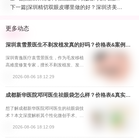
格、效果全曝光，附预约入口
下一篇
|
深圳精切双眼皮哪里做的好？深圳济美仁
整形精切双眼皮技术备受认可，预约多
更多动态
深圳袁雪景医生不剃发植发真的好吗？价格表&案例分
享，新颜智尚小程序一键预约！-新颜智尚小程序一键
预约！
深圳青逸医疗袁雪景医生，作为毛发移植
高难度修复专家，擅长不剃发植发、发际
线重塑等高阶技术，以精湛技艺和美学设
2026-08-06 18:12:29
计，为求美者提供无需尴尬期的自然植发
解决方案。
成都新华医院邓珂医生祛眼袋怎么样？价格表&真实案
例大公开，新颜智尚小程序一键预约！
想了解成都新华医院邓珂医生的祛眼袋技
术？本文深度解析其个性化微创手术、脂
肪重置理念及先进仪器支持，提供价格参
2026-08-06 18:12:09
考与真实口碑，并分享通过新颜智尚小程
序（热线4006661012或微信xinyanzs66