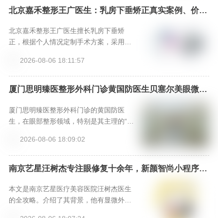
6）的高效预约方式，助你安心开启眼部年
北京嘉禾整形王广医生：乳房下垂矫正真实案例、价格
表、特色项目全解析，新颜智尚小程序一键预约省心快
轻化之旅。
速！-新颜智尚小程序一键预约！
北京嘉禾整形王广医生擅长乳房下垂矫
正，根据个人情况定制手术方案，采用微
创隐蔽切口，结合假体或自体脂肪实现提
2026-08-06 18:11:57
拉与丰满。医院提供专业术后护理，确保
效果自然、恢复顺利。想预约面诊，请通
过新颜智尚小程序加急热线咨询。
厦门思明臻医整形外科门诊黄国防医生贝塞尔美眼微创
park眼综合口碑如何？新颜智尚小程序+APP预约
厦门思明臻医整形外科门诊的黄国防医
生，在眼部整形领域，特别是其主理的“贝
塞尔美眼微创park眼综合”技术上，凭借融
2026-08-06 18:09:02
合个性化美学设计与微创生理优势，形成
了独特竞争力。其口碑源于扎实的专业背
景、精细化的手术案例以及追求自然和谐
南京艺星汪树杰专注眼修复十余年，新颜智尚小程序一
键预约优先面诊
效果的理念。对于寻求精细、自然且恢复
较快眼整形效果的求美者而言，是一个值
本文是南京艺星医疗美容医院汪树杰医生
得深入考察的专业选择。
的全攻略。介绍了其背景，他有显微外科
技术背景，经验丰富；阐述双眼皮修复技