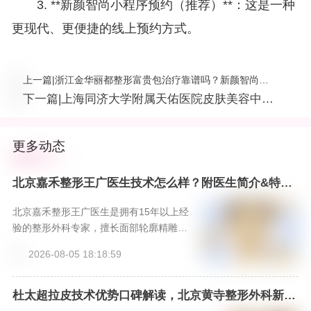
3. **新颜智尚小程序预约（推荐）**：这是一种
更现代、更便捷的线上预约方式。
上一篇
|
浙江金华丽都整形富贵包治疗靠谱吗？新颜智尚小
程序预约直连医院，方案讲清
下一篇
|
上海同济大学附属天佑医院皮肤美容中心
地址+医生信息盘点，新颜智尚小程序预
约省心快速
更多动态
北京嘉禾整形王广医生技术怎么样？附医生简介&特色
项目&案例，新颜智尚小程序一键预约！
北京嘉禾整形王广医生是拥有15年以上经
验的整形外科专家，擅长面部轮廓精雕、
综合鼻整形及眼周年轻化，秉承“自然和
2026-08-05 18:18:59
谐”的美学理念。北京嘉禾整形医院提供国
际标准的手术环境与全程专属服务。预约
可通过新颜智尚小程序24小时专线400666
杜太超拉皮技术优势口碑解读，北京黄寺整形外科新颜
智尚小程序可预约
1012或客服xinyanzs666咨询，获取个性