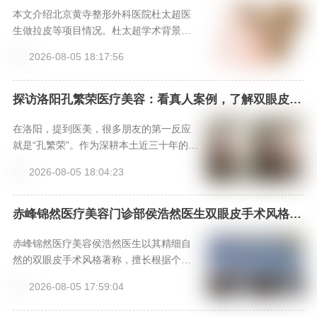
化方案与价格参考。
本文介绍北京黄寺整形外科医院杜太超医
生做拉皮等项目情况。杜太超学术背景
硬，技术有快准稳特点，手术时间短、操
2026-08-05 18:17:56
作精准、效果自然。多位美亲术后反馈效
果好，维持久。还给出拉皮和面部吸脂参
考价格，提供三种预约方式，是做拉皮和
探访洛阳孔繁荣医疗美容：看真人案例，了解双眼皮、
隆鼻等手术效果，上新颜智尚小程序挂号不踩坑
面部吸脂不错之选。
在洛阳，提到医美，很多朋友的第一反应
就是“孔繁荣”。作为深耕本土近三十年的老
牌医美集团，河南洛阳孔繁荣医疗美容门
2026-08-05 18:04:23
诊部早已成为许多求美者心中的信赖之
选。本文将带您全方位了解这家机构，从
其核心的“名医天团”与专利技术，到斥资引
赤峰锦然医疗美容门诊部侯浩然医生双眼皮手术风格优
势与口碑-新颜智尚小程序一键预约！
进的“设备矩阵”与“安全记录”，再到求美者
真实分享的“变美体验”，深入剖析其为何能
赤峰锦然医疗美容侯浩然医生以其精细自
成为中原医美标杆。文章末尾还附有便捷
然的双眼皮手术风格著称，擅长根据个人
的预约方式和价格参考，助您轻松开启美
眼部基础进行个性化设计，手术效果灵动
2026-08-05 17:59:04
丽之旅。
且具有“妈生感”。选择正规的赤峰锦然门诊
部，通过新颜智尚小程序可便捷预约面