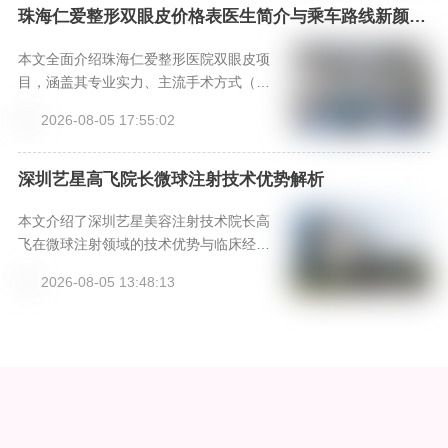
诊，获取专业方案与价格参考。
珠海仁爱整形双眼皮价格表医生简介与乘车路线新颜智
尚小程序+APP预约
本文全面介绍珠海仁爱整形医院双眼皮项
目，涵盖其专业实力、主流手术方式（埋
线、切开、微创三点）解析、核心医生团
2026-08-05 17:55:02
队、详细价格参考表以及术后恢复指南与
乘车路线，为求美者提供客观的决策参
考。
深圳艺星高飞院长微球注射技术优势解析
本文介绍了深圳艺星美容注射技术院长高
飞在微球注射领域的技术优势与临床经
验，其研创的‘高飞新中式骨相美®’审美体
2026-08-05 13:48:13
系强调骨肉平衡与动态自然感。文章深入
解析其33年临床经验、动态注射技术及线
雕联合方案，为求美者提供专业择医参
考。