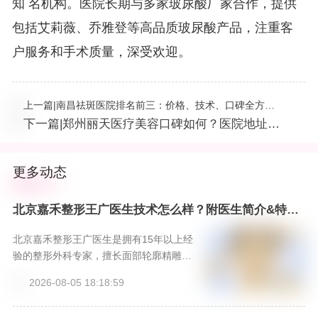
知 名机构。医院长期与多家玻尿酸厂家合作，提供
包括艾莉薇、乔雅登等高品质玻尿酸产品，注重客
户服务和手术质量，深受欢迎。
上一篇
|
南昌祛斑医院排名前三：价格、技术、口碑全方位
分析！
下一篇
|
郑州丽天医疗美容口碑如何？医院地址、
擅长项目及价格公开！
更多动态
北京嘉禾整形王广医生技术怎么样？附医生简介&特色
项目&案例，新颜智尚小程序一键预约！
北京嘉禾整形王广医生是拥有15年以上经
验的整形外科专家，擅长面部轮廓精雕、
综合鼻整形及眼周年轻化，秉承“自然和
2026-08-05 18:18:59
谐”的美学理念。北京嘉禾整形医院提供国
际标准的手术环境与全程专属服务。预约