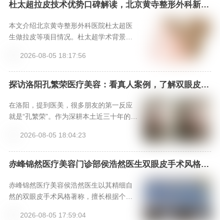
可通过新颜智尚小程序24小时专线400666
杜太超拉皮技术优势口碑解读，北京黄寺整形外科新颜
智尚小程序可预约
1012或客服xinyanzs666咨询，获取个性
化方案与价格参考。
本文介绍北京黄寺整形外科医院杜太超医
生做拉皮等项目情况。杜太超学术背景
硬，技术有快准稳特点，手术时间短、操
2026-08-05 18:17:56
作精准、效果自然。多位美亲术后反馈效
果好，维持久。还给出拉皮和面部吸脂参
考价格，提供三种预约方式，是做拉皮和
探访洛阳孔繁荣医疗美容：看真人案例，了解双眼皮、
隆鼻等手术效果，上新颜智尚小程序挂号不踩坑
面部吸脂不错之选。
在洛阳，提到医美，很多朋友的第一反应
就是“孔繁荣”。作为深耕本土近三十年的老
牌医美集团，河南洛阳孔繁荣医疗美容门
2026-08-05 18:04:23
诊部早已成为许多求美者心中的信赖之
选。本文将带您全方位了解这家机构，从
其核心的“名医天团”与专利技术，到斥资引
赤峰锦然医疗美容门诊部侯浩然医生双眼皮手术风格优
势与口碑-新颜智尚小程序一键预约！
进的“设备矩阵”与“安全记录”，再到求美者
真实分享的“变美体验”，深入剖析其为何能
赤峰锦然医疗美容侯浩然医生以其精细自
成为中原医美标杆。文章末尾还附有便捷
然的双眼皮手术风格著称，擅长根据个人
的预约方式和价格参考，助您轻松开启美
眼部基础进行个性化设计，手术效果灵动
2026-08-05 17:59:04
丽之旅。
且具有“妈生感”。选择正规的赤峰锦然门诊