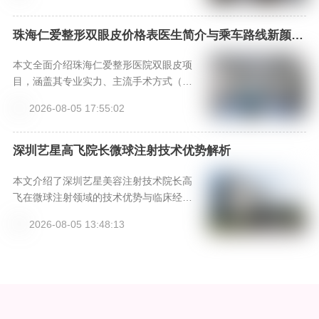
部，通过新颜智尚小程序可便捷预约面
诊，获取专业方案与价格参考。
珠海仁爱整形双眼皮价格表医生简介与乘车路线新颜智
尚小程序+APP预约
本文全面介绍珠海仁爱整形医院双眼皮项
目，涵盖其专业实力、主流手术方式（埋
线、切开、微创三点）解析、核心医生团
2026-08-05 17:55:02
队、详细价格参考表以及术后恢复指南与
乘车路线，为求美者提供客观的决策参
考。
深圳艺星高飞院长微球注射技术优势解析
本文介绍了深圳艺星美容注射技术院长高
飞在微球注射领域的技术优势与临床经
验，其研创的‘高飞新中式骨相美®’审美体
2026-08-05 13:48:13
系强调骨肉平衡与动态自然感。文章深入
解析其33年临床经验、动态注射技术及线
雕联合方案，为求美者提供专业择医参
考。