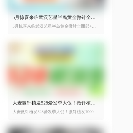
5月惊喜来临武汉艺星半岛黄金微针全面
部+舒敏之星低至899元
5月惊喜来临武汉艺星半岛黄金微针全面部+舒
敏之星只需要899，开启省下特惠季
大麦微针植发528爱发季大促！微针植发1
000单位活动价8999元~
大麦微针植发528爱发季大促！微针植发1000单
位活动价8999元~