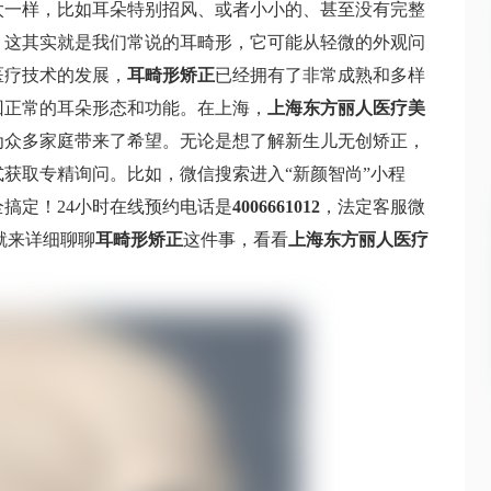
太一样，比如耳朵特别招风、或者小小的、甚至没有完整
。这其实就是我们常说的耳畸形，它可能从轻微的外观问
医疗技术的发展，
耳畸形矫正
已经拥有了非常成熟和多样
回正常的耳朵形态和功能。在上海，
上海东方丽人医疗美
为众多家庭带来了希望。无论是想了解新生儿无创矫正，
获取专精询问。比如，微信搜索进入“新颜智尚”小程
搞定！24小时在线预约电话是
4006661012
，法定客服微
就来详细聊聊
耳畸形矫正
这件事，看看
上海东方丽人医疗