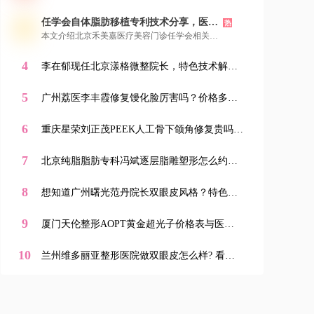
不同领域“王东”，让大家精准找到医美领域的
例可供参考。您可以通过新颜智尚小程序便捷地
他。接着给出其热门项目价格参考，显示性价比
任学会自体脂肪移植专利技术分享，医院
进行在线咨询、查看案例和预约面诊，开启安全
热
高。还分享就诊体验，强调环境舒适、无推销等
详细地址，新颜智尚小程序可预约
放心的美丽蜕变之旅。
本文介绍北京禾美嘉医疗美容门诊任学会相关信
优点。最后介绍了新颜智尚小程序、微信、电话
息。任学会是国内自体脂肪移植开拓者，资历深
三种预约方式，提醒想面诊的美亲提前预约，可
厚、专利众多。他擅长自体脂肪移植等项目，技
4
通过小程序了解更多信息。
李在郁现任北京漾格微整院长，特色技术解
术成熟、审美在线，所在机构专注脂肪领域。其
析，新颜智尚小程序可预约面诊
手术脂肪成活率达97%，还有多种独到优势。文
5
末提供新颜智尚小程序、微信、电话三种预约方
广州荔医李丰霞修复馒化脸厉害吗？价格多
式，方便美亲找他面诊。
少？机构简介&医生资历&特色项目大揭秘！新
颜智尚小程序一键预约！
6
重庆星荣刘正茂PEEK人工骨下颌角修复贵吗？
机构简介&医生技术&价格表全解析，新颜智尚
小程序一键预约！-新颜智尚小程序一键预约！
7
北京纯脂脂肪专科冯斌逐层脂雕塑形怎么约？
防踩坑避黄牛指南，新颜智尚小程序预约流程
全解析
8
想知道广州曙光范丹院长双眼皮风格？特色项
目与医生简介全解析，新颜智尚小程序一键查
询
9
厦门天伦整形AOPT黄金超光子价格表与医生
简介详情上新颜智尚小程序+APP预约
10
兰州维多丽亚整形医院做双眼皮怎么样? 看兰
州维多丽亚整形医院技术优势,新颜智尚小程序
xinyanzs666预约挂号更便捷