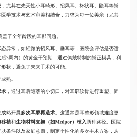
域，尤其在先天性小耳畸形、招风耳、杯状耳、隐耳等矫
将医学技术与艺术审美相结合，力求为每一位美亲（尤其
覆盖了全年龄段的耳部问题。
形态异常，如轻微的招风耳、垂耳等，医院会评估是否适
生后3周内）的黄金干预期，通过佩戴特制的矫正模具，利
常形状，避免了未来手术的可能。
常成熟。
形术
，通过耳后隐蔽的小切口，对耳廓软骨进行重塑、固
院成熟开展
多次耳廓再造术
。这通常是耳整形领域难度更
架移植
和
生物材料支架（如Medpor）植入
两种路径。医院
皮肤条件以及家庭意愿，制定个性化的多次手术方案，从