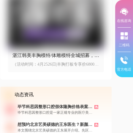
在线咨询
二维码
湛江韩美丰胸模特/体雕模特全城招募，丰
胸打板专享价6800元
（活动时间：4月2526日|丰胸打板专享价6800元
起，体雕打板5800元起）
官方电话
动态资讯
毕节科思因整形口腔假体隆胸价格表案
热
例，机构简介医生团队特色新颜智尚小程
毕节科思因整形口腔是一家正规专业的医疗美容
序+APP预约
机构，拥有经验丰富的医生团队，擅长采用内窥
镜双平面等先进技术进行假体隆胸手术，实现自
想预约北京艺美硕德的王东医生？新颜智
热
然和谐的丰胸效果。机构提供多种国际知名假体
尚小程序一键预约还能了解价格
本文围绕北京艺美硕德的王东展开介绍。先区分
品牌选择，价格透明合理，并有大量真实成功案