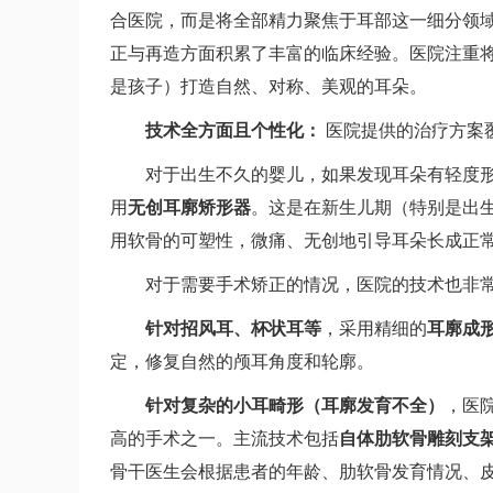
合医院，而是将全部精力聚焦于耳部这一细分领
正与再造方面积累了丰富的临床经验。医院注重
是孩子）打造自然、对称、美观的耳朵。
技术全方面且个性化：
医院提供的治疗方案
对于出生不久的婴儿，如果发现耳朵有轻度
用
无创耳廓矫形器
。这是在新生儿期（特别是出
用软骨的可塑性，微痛、无创地引导耳朵长成正
对于需要手术矫正的情况，医院的技术也非
针对招风耳、杯状耳等
，采用精细的
耳廓成
定，修复自然的颅耳角度和轮廓。
针对复杂的小耳畸形（耳廓发育不全）
，医
高的手术之一。主流技术包括
自体肋软骨雕刻支
骨干医生会根据患者的年龄、肋软骨发育情况、