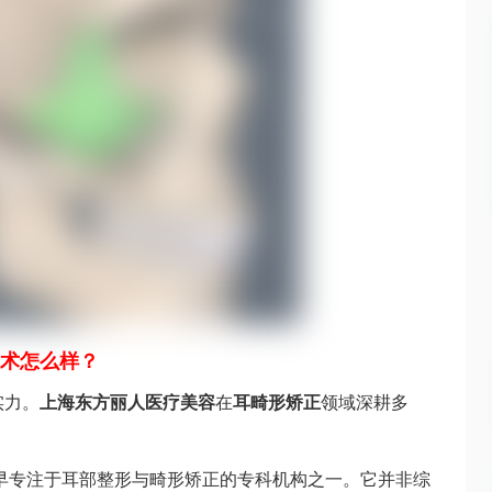
术怎么样？
实力。
上海东方丽人医疗美容
在
耳畸形矫正
领域深耕多
早专注于耳部整形与畸形矫正的专科机构之一。它并非综