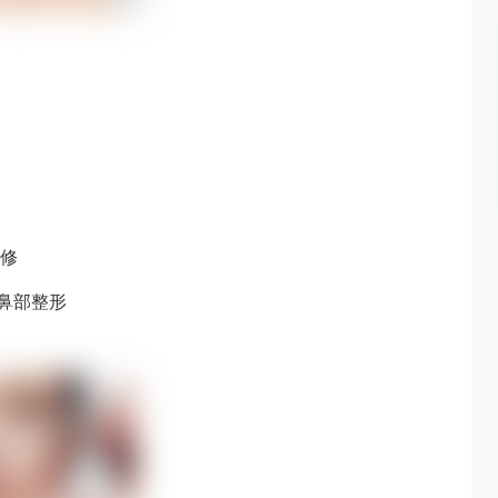
进修
和鼻部整形