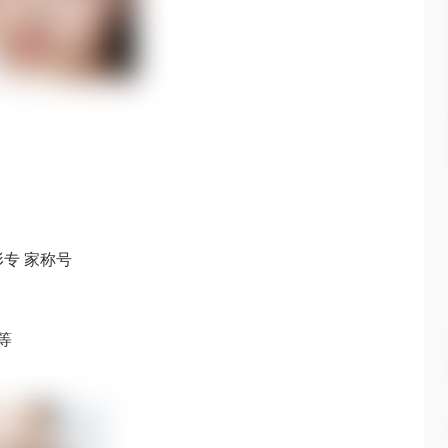
专 家称号
等