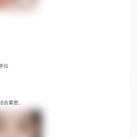
学位
践结合紧密。