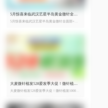
5月惊喜来临武汉艺星半岛黄金微针全面
部+舒敏之星低至899元
5月惊喜来临武汉艺星半岛黄金微针全面部+舒
敏之星只需要899，开启省下特惠季
大麦微针植发528爱发季大促！微针植发1
000单位活动价8999元~
大麦微针植发528爱发季大促！微针植发1000单
位活动价8999元~