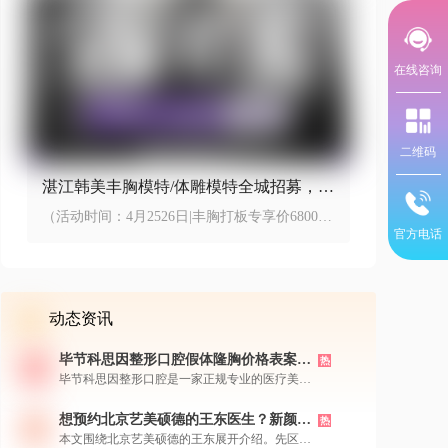
在线咨询
二维码
湛江韩美丰胸模特/体雕模特全城招募，丰
胸打板专享价6800元
（活动时间：4月2526日|丰胸打板专享价6800元
官方电话
起，体雕打板5800元起）
动态资讯
毕节科思因整形口腔假体隆胸价格表案
热
例，机构简介医生团队特色新颜智尚小程
毕节科思因整形口腔是一家正规专业的医疗美容
序+APP预约
机构，拥有经验丰富的医生团队，擅长采用内窥
镜双平面等先进技术进行假体隆胸手术，实现自
想预约北京艺美硕德的王东医生？新颜智
热
然和谐的丰胸效果。机构提供多种国际知名假体
尚小程序一键预约还能了解价格
本文围绕北京艺美硕德的王东展开介绍。先区分
品牌选择，价格透明合理，并有大量真实成功案