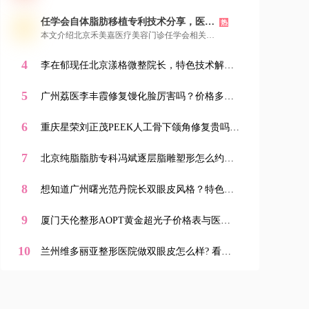
不同领域“王东”，让大家精准找到医美领域的
例可供参考。您可以通过新颜智尚小程序便捷地
他。接着给出其热门项目价格参考，显示性价比
任学会自体脂肪移植专利技术分享，医院
进行在线咨询、查看案例和预约面诊，开启安全
热
高。还分享就诊体验，强调环境舒适、无推销等
详细地址，新颜智尚小程序可预约
放心的美丽蜕变之旅。
本文介绍北京禾美嘉医疗美容门诊任学会相关信
优点。最后介绍了新颜智尚小程序、微信、电话
息。任学会是国内自体脂肪移植开拓者，资历深
三种预约方式，提醒想面诊的美亲提前预约，可
厚、专利众多。他擅长自体脂肪移植等项目，技
4
通过小程序了解更多信息。
李在郁现任北京漾格微整院长，特色技术解
术成熟、审美在线，所在机构专注脂肪领域。其
析，新颜智尚小程序可预约面诊
手术脂肪成活率达97%，还有多种独到优势。文
5
末提供新颜智尚小程序、微信、电话三种预约方
广州荔医李丰霞修复馒化脸厉害吗？价格多
式，方便美亲找他面诊。
少？机构简介&医生资历&特色项目大揭秘！新
颜智尚小程序一键预约！
6
重庆星荣刘正茂PEEK人工骨下颌角修复贵吗？
机构简介&医生技术&价格表全解析，新颜智尚
小程序一键预约！-新颜智尚小程序一键预约！
7
北京纯脂脂肪专科冯斌逐层脂雕塑形怎么约？
防踩坑避黄牛指南，新颜智尚小程序预约流程
全解析
8
想知道广州曙光范丹院长双眼皮风格？特色项
目与医生简介全解析，新颜智尚小程序一键查
询
9
厦门天伦整形AOPT黄金超光子价格表与医生
简介详情上新颜智尚小程序+APP预约
10
兰州维多丽亚整形医院做双眼皮怎么样? 看兰
州维多丽亚整形医院技术优势,新颜智尚小程序
xinyanzs666预约挂号更便捷