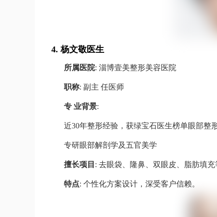
4.
杨文敬医生
所属医院
: 淄博壹美整形美容医院
职称
: 副主 任医师
专 业背景
:
近30年整形经验，获绿宝石医生榜单眼部整形
专研眼部解剖学及五官美学
擅长项目
: 去眼袋、隆鼻、双眼皮、脂肪填充
特点
: 个性化方案设计，深受客户信赖。