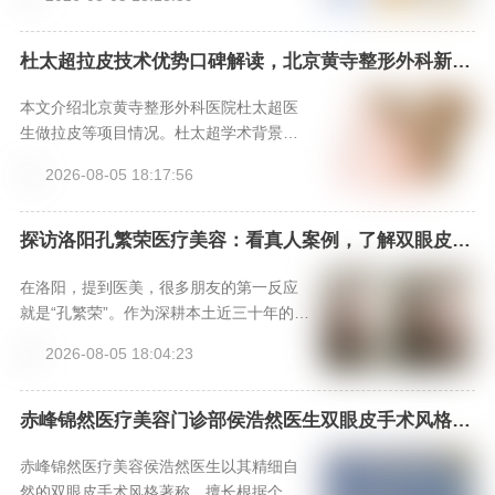
谐”的美学理念。北京嘉禾整形医院提供国
际标准的手术环境与全程专属服务。预约
可通过新颜智尚小程序24小时专线400666
杜太超拉皮技术优势口碑解读，北京黄寺整形外科新颜
智尚小程序可预约
1012或客服xinyanzs666咨询，获取个性
化方案与价格参考。
本文介绍北京黄寺整形外科医院杜太超医
生做拉皮等项目情况。杜太超学术背景
硬，技术有快准稳特点，手术时间短、操
2026-08-05 18:17:56
作精准、效果自然。多位美亲术后反馈效
果好，维持久。还给出拉皮和面部吸脂参
考价格，提供三种预约方式，是做拉皮和
探访洛阳孔繁荣医疗美容：看真人案例，了解双眼皮、
隆鼻等手术效果，上新颜智尚小程序挂号不踩坑
面部吸脂不错之选。
在洛阳，提到医美，很多朋友的第一反应
就是“孔繁荣”。作为深耕本土近三十年的老
牌医美集团，河南洛阳孔繁荣医疗美容门
2026-08-05 18:04:23
诊部早已成为许多求美者心中的信赖之
选。本文将带您全方位了解这家机构，从
其核心的“名医天团”与专利技术，到斥资引
赤峰锦然医疗美容门诊部侯浩然医生双眼皮手术风格优
势与口碑-新颜智尚小程序一键预约！
进的“设备矩阵”与“安全记录”，再到求美者
真实分享的“变美体验”，深入剖析其为何能
赤峰锦然医疗美容侯浩然医生以其精细自
成为中原医美标杆。文章末尾还附有便捷
然的双眼皮手术风格著称，擅长根据个人