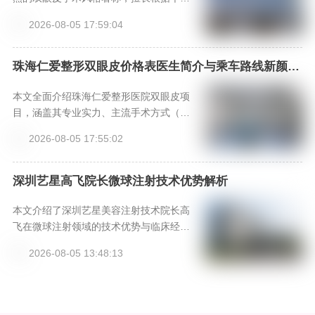
的预约方式和价格参考，助您轻松开启美
眼部基础进行个性化设计，手术效果灵动
2026-08-05 17:59:04
丽之旅。
且具有“妈生感”。选择正规的赤峰锦然门诊
部，通过新颜智尚小程序可便捷预约面
诊，获取专业方案与价格参考。
珠海仁爱整形双眼皮价格表医生简介与乘车路线新颜智
尚小程序+APP预约
本文全面介绍珠海仁爱整形医院双眼皮项
目，涵盖其专业实力、主流手术方式（埋
线、切开、微创三点）解析、核心医生团
2026-08-05 17:55:02
队、详细价格参考表以及术后恢复指南与
乘车路线，为求美者提供客观的决策参
考。
深圳艺星高飞院长微球注射技术优势解析
本文介绍了深圳艺星美容注射技术院长高
飞在微球注射领域的技术优势与临床经
验，其研创的‘高飞新中式骨相美®’审美体
2026-08-05 13:48:13
系强调骨肉平衡与动态自然感。文章深入
解析其33年临床经验、动态注射技术及线
雕联合方案，为求美者提供专业择医参
考。