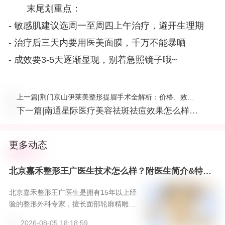
末尾划重点：
- 敏感肌建议选周一至周四上午治疗，避开生理期
- 治疗后三天内要用医美面膜，千万不能暴晒
- 成效要3-5天逐渐显现，别着急照镜子哦~
上一篇
|
荆门京山伊莱美整形提眉手术全解析：价格、效
果、案例一次看够！
下一篇
|
南通星际医疗美容祛斑祛痘效果怎么样？
真实案例全解析，价格对比看这里！
更多动态
北京嘉禾整形王广医生技术怎么样？附医生简介&特色
项目&案例，新颜智尚小程序一键预约！
北京嘉禾整形王广医生是拥有15年以上经
验的整形外科专家，擅长面部轮廓精雕、
综合鼻整形及眼周年轻化，秉承“自然和
2026-08-05 18:18:59