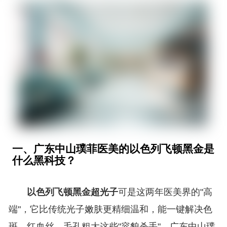
一、广东中山璞菲医美的以色列飞顿黑金是
什么黑科技？
以色列飞顿黑金超光子
可是这两年医美界的"高
端"，它比传统光子嫩肤更精细温和，能一键解决色
斑、红血丝、毛孔粗大这些"容貌杀手"。广东中山璞