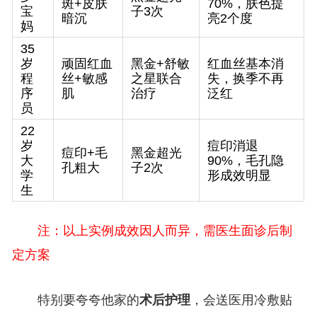
斑+皮肤
70%，肤色提
宝
子3次
暗沉
亮2个度
妈
35
岁
顽固红血
黑金+舒敏
红血丝基本消
程
丝+敏感
之星联合
失，换季不再
序
肌
治疗
泛红
员
22
岁
痘印消退
痘印+毛
黑金超光
大
90%，毛孔隐
孔粗大
子2次
学
形成效明显
生
注：以上实例成效因人而异，需医生面诊后制
定方案
特别要夸夸他家的
术后护理
，会送医用冷敷贴