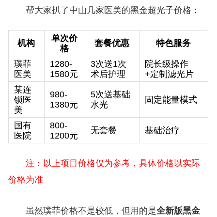
帮大家扒了中山几家医美的黑金超光子价格：
单次价
机构
套餐优惠
特色服务
格
璞菲
1280-
3次送1次
院长级操作
医美
1580元
术后护理
+定制滤光片
某连
980-
5次送基础
锁医
固定能量模式
1380元
水光
美
国有
800-
无套餐
基础治疗
医院
1200元
注：以上项目价格仅为参考，具体价格以实际
价格为准
虽然璞菲价格不是较低，但用的是
全新版黑金