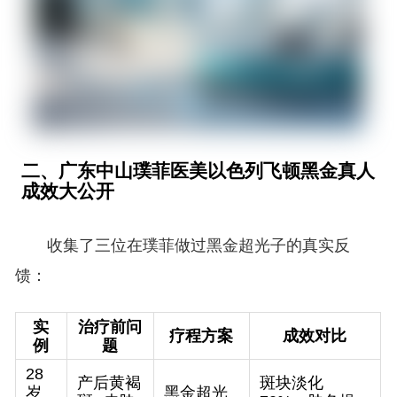
二、广东中山璞菲医美以色列飞顿黑金真人
成效大公开
收集了三位在璞菲做过黑金超光子的真实反
馈：
实
治疗前问
疗程方案
成效对比
例
题
28
产后黄褐
斑块淡化
岁
黑金超光