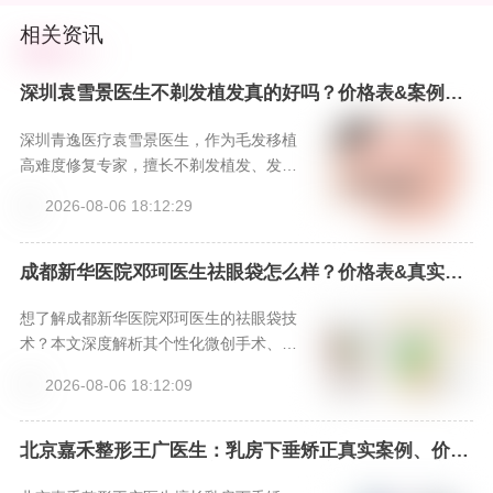
相关资讯
深圳袁雪景医生不剃发植发真的好吗？价格表&案例分
享，新颜智尚小程序一键预约！-新颜智尚小程序一键
预约！
深圳青逸医疗袁雪景医生，作为毛发移植
高难度修复专家，擅长不剃发植发、发际
线重塑等高阶技术，以精湛技艺和美学设
2026-08-06 18:12:29
计，为求美者提供无需尴尬期的自然植发
解决方案。
成都新华医院邓珂医生祛眼袋怎么样？价格表&真实案
例大公开，新颜智尚小程序一键预约！
想了解成都新华医院邓珂医生的祛眼袋技
术？本文深度解析其个性化微创手术、脂
肪重置理念及先进仪器支持，提供价格参
2026-08-06 18:12:09
考与真实口碑，并分享通过新颜智尚小程
序（热线4006661012或微信xinyanzs66
6）的高效预约方式，助你安心开启眼部年
北京嘉禾整形王广医生：乳房下垂矫正真实案例、价格
表、特色项目全解析，新颜智尚小程序一键预约省心快
轻化之旅。
速！-新颜智尚小程序一键预约！