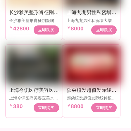
长沙雅美整形肖征刚隆
上海九龙男性私密增大
胸
增粗8000元起
长沙雅美整形肖征刚隆胸
上海九龙男性私密增大增粗
8000元起
￥
42800
￥
8000
立即购买
立即购买
上海今识医疗美容医美
熙朵植发超值发际线种
水光380元起
植2000单元8800元
上海今识医疗美容医美水光
熙朵植发超值发际线种植20
380元起
00单元8800元，超显微植
￥
380
￥
8800
发
立即购买
立即购买