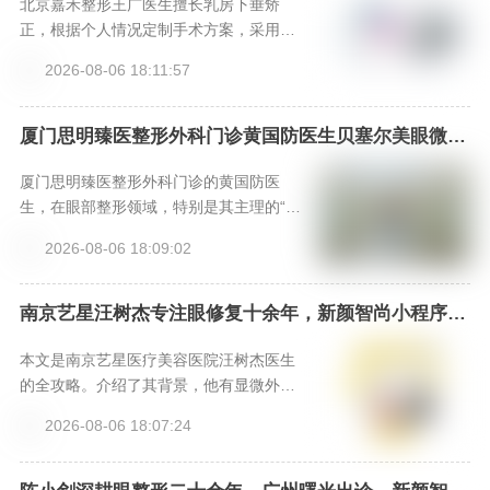
北京嘉禾整形王广医生擅长乳房下垂矫
正，根据个人情况定制手术方案，采用微
创隐蔽切口，结合假体或自体脂肪实现提
2026-08-06 18:11:57
拉与丰满。医院提供专业术后护理，确保
效果自然、恢复顺利。想预约面诊，请通
过新颜智尚小程序加急热线咨询。
厦门思明臻医整形外科门诊黄国防医生贝塞尔美眼微创
park眼综合口碑如何？新颜智尚小程序+APP预约
厦门思明臻医整形外科门诊的黄国防医
生，在眼部整形领域，特别是其主理的“贝
塞尔美眼微创park眼综合”技术上，凭借融
2026-08-06 18:09:02
合个性化美学设计与微创生理优势，形成
了独特竞争力。其口碑源于扎实的专业背
景、精细化的手术案例以及追求自然和谐
南京艺星汪树杰专注眼修复十余年，新颜智尚小程序一
键预约优先面诊
效果的理念。对于寻求精细、自然且恢复
较快眼整形效果的求美者而言，是一个值
本文是南京艺星医疗美容医院汪树杰医生
得深入考察的专业选择。
的全攻略。介绍了其背景，他有显微外科
技术背景，经验丰富；阐述双眼皮修复技
2026-08-06 18:07:24
术特色，如器械、缝合等优势；给出价格
参考，性价比高且有福利；提供三种预约
方式。汪医生技术和经验出色，适合做复