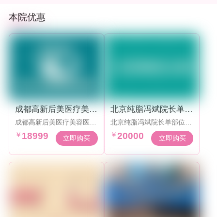
本院优惠
成都高新后美医疗美容
北京纯脂冯斌院长单部
医院假体隆胸手术189
位吸脂20000起
成都高新后美医疗美容医院
北京纯脂冯斌院长单部位吸
99起
假体隆胸手术18999起，效
脂20000起，每年限量100
￥
18999
￥
20000
果动感自然
台手术
立即购买
立即购买