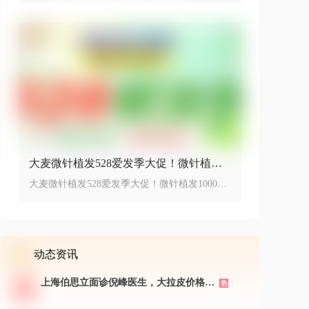
大麦微针植发528爱发季大促！微针植发1
000单位活动价8999元~
大麦微针植发528爱发季大促！微针植发1000单
位活动价8999元~
动态资讯
上海伯思立面诊倪峰医生，大拉皮价格表
热
&案例分享，预约方式大公开-新颜智尚
小程序一键预约！