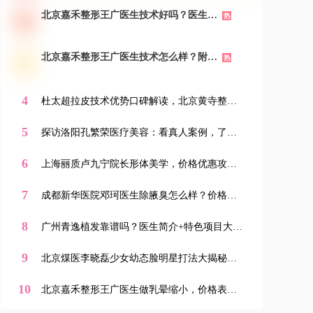
北京嘉禾整形王广医生技术好吗？医生简
热
介&特色项目详解，价格表&案例真实分
享！新颜智尚小程序一键预约！
北京嘉禾整形王广医生技术怎么样？附医
热
生简介&特色项目&案例，新颜智尚小程
序一键预约！
4
杜太超拉皮技术优势口碑解读，北京黄寺整形
外科新颜智尚小程序可预约
5
探访洛阳孔繁荣医疗美容：看真人案例，了解
双眼皮、隆鼻等手术效果，上新颜智尚小程序
挂号不踩坑
6
上海丽质卢九宁院长形体美学，价格优惠攻略
与用户真实分享，新颜智尚小程序可约
7
成都新华医院邓珂医生除腋臭怎么样？价格表
+案例分享，新颜智尚小程序一键预约！
8
广州青逸植发靠谱吗？医生简介+特色项目大揭
秘，新颜智尚小程序一键预约省心快速！-新颜
智尚小程序一键预约！
9
北京煤医李晓磊少女幼态脸明星打法大揭秘！
附机构简介&医生简介&特色项目，新颜智尚小
程序一键预约！
10
北京嘉禾整形王广医生做乳晕缩小，价格表&
案例&地址一键查！-新颜智尚小程序一键预