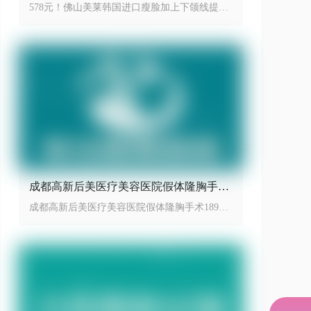
线提升性价比之王
578元！佛山美莱韩国进口瘦脸加上下颌线提升
性价比之王
成都高新后美医疗美容医院假体隆胸手术
18999起
成都高新后美医疗美容医院假体隆胸手术18999
起，效果动感自然