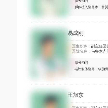
擅长项目
膨体植入隆鼻术
鼻
易成刚
医生职称：
副主任医
医院名称：
乌鲁木齐
擅长项目
硅胶假体隆鼻
软肋
王旭东