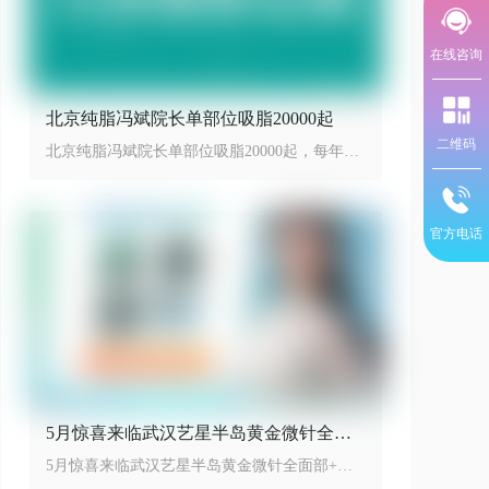
在线咨询
北京纯脂冯斌院长单部位吸脂20000起
二维码
北京纯脂冯斌院长单部位吸脂20000起，每年限
量100台手术
官方电话
5月惊喜来临武汉艺星半岛黄金微针全面
部+舒敏之星低至899元
5月惊喜来临武汉艺星半岛黄金微针全面部+舒
敏之星只需要899，开启省下特惠季