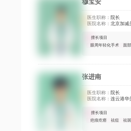
穆宝安
医生职称：
院长
医院名称：
北京加减
擅长项目
眼周年轻化手术
面
张进南
医生职称：
院长
医院名称：
连云港华
擅长项目
疤痕疙瘩
祛痘
祛