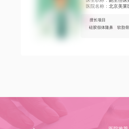
医生职称：
副主任医
医院名称：
北京美莱
擅长项目
硅胶假体隆鼻
软肋
医院推荐