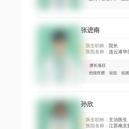
张进南
医生职称：
院长
医院名称：
连云港华
擅长项目
疤痕疙瘩
祛痘
祛
孙欣
医生职称：
主治医生
医院名称：
江苏南京