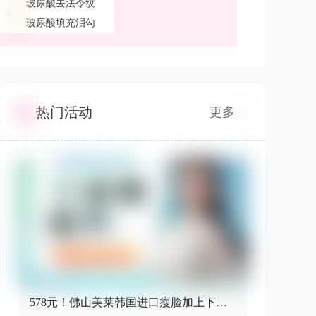
玻尿酸去法令纹
玻尿酸填充泪勾
热门活动
更多
578元！佛山美莱韩国进口瘦脸加上下颌