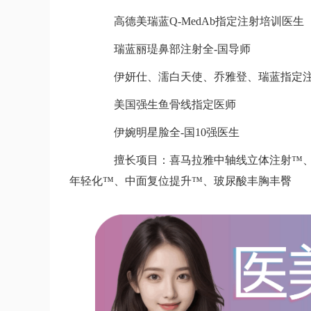
高德美瑞蓝Q-MedAb指定注射培训医生
瑞蓝丽瑅鼻部注射全-国导师
伊妍仕、濡白天使、乔雅登、瑞蓝指定注
美国强生鱼骨线指定医师
伊婉明星脸全-国10强医生
擅长项目：喜马拉雅中轴线立体注射™、外
年轻化™、中面复位提升™、玻尿酸丰胸丰臀