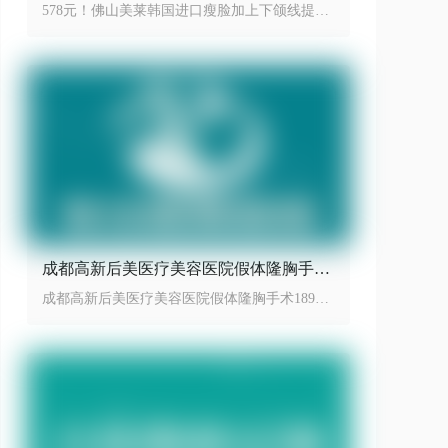
线提升性价比之王
578元！佛山美莱韩国进口瘦脸加上下颌线提升
性价比之王
成都高新后美医疗美容医院假体隆胸手术
18999起
成都高新后美医疗美容医院假体隆胸手术18999
起，效果动感自然