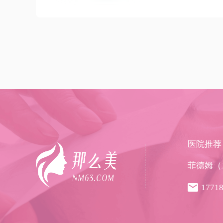
医院推荐
菲德姆（
1771