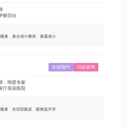
师
伊丽莎白
骨隆鼻
鼻头缩小整形
鼻翼缩小
在线预约
问诊咨询
师，明星专家
医疗美容医院
骨隆鼻
全切双眼皮
眼角提升术