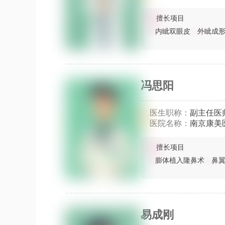
擅长项目
内眦双眼皮
外眦成
冯思阳
医生职称：
副主任医
医院名称：
南京康美
擅长项目
膨体植入隆鼻术
鼻
易成刚