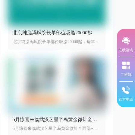
北京纯脂冯斌院长单部位吸脂20000起
北京纯脂冯斌院长单部位吸脂20000起，每年限
量100台手术
在线咨询
二维码
官方电话
5月惊喜来临武汉艺星半岛黄金微针全面
部+舒敏之星低至899元
5月惊喜来临武汉艺星半岛黄金微针全面部+舒
敏之星只需要899，开启省下特惠季