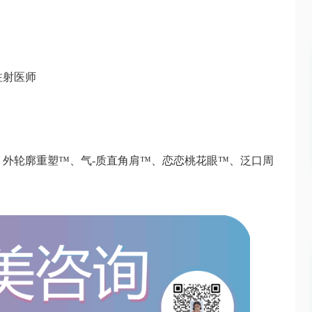
射医师
轮廓重塑™、气-质直角肩™、恋恋桃花眼™、泛口周