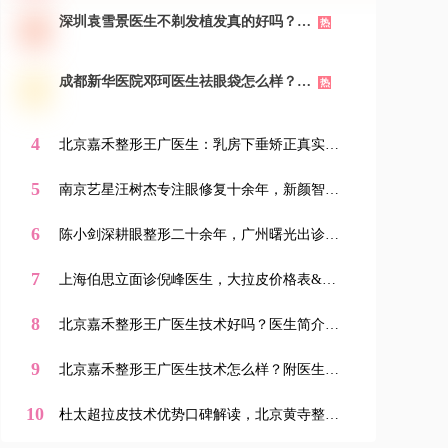
深圳袁雪景医生不剃发植发真的好吗？价
热
格表&案例分享，新颜智尚小程序一键预
约！-新颜智尚小程序一键预约！
成都新华医院邓珂医生祛眼袋怎么样？价
热
格表&真实案例大公开，新颜智尚小程序
一键预约！
4
北京嘉禾整形王广医生：乳房下垂矫正真实案
例、价格表、特色项目全解析，新颜智尚小程
序一键预约省心快速！-新颜智尚小程序一键预
5
南京艺星汪树杰专注眼修复十余年，新颜智尚
约！
小程序一键预约优先面诊
6
陈小剑深耕眼整形二十余年，广州曙光出诊，
新颜智尚小程序可预约挂号
7
上海伯思立面诊倪峰医生，大拉皮价格表&案
例分享，预约方式大公开-新颜智尚小程序一键
预约！
8
北京嘉禾整形王广医生技术好吗？医生简介&
特色项目详解，价格表&案例真实分享！新颜
智尚小程序一键预约！
9
北京嘉禾整形王广医生技术怎么样？附医生简
介&特色项目&案例，新颜智尚小程序一键预
约！
10
杜太超拉皮技术优势口碑解读，北京黄寺整形
外科新颜智尚小程序可预约