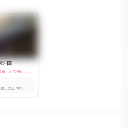
形医院
磨颧骨、去下颌角、天包地矫正、颧弓内推、地包天矫正、拉皮手术、自体脂肪去法令纹、手术去法令纹、眼周年轻化手术、面部埋线提升、眼部综合整形、综合鼻整形、腹壁成形术、吸脂塑型、脂肪移植、注射微整形
建设大道690号