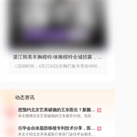
湛江韩美丰胸模特/体雕模特全城招募，丰
胸打板专享价6800元
（活动时间：4月2526日|丰胸打板专享价6800元
起，体雕打板5800元起）
动态资讯
想预约北京艺美硕德的王东医生？新颜智
热
尚小程序一键预约还能了解价格
本文围绕北京艺美硕德的王东展开介绍。先区分
不同领域“王东”，让大家精准找到医美领域的
他。接着给出其热门项目价格参考，显示性价比
任学会自体脂肪移植专利技术分享，医院
热
高。还分享就诊体验，强调环境舒适、无推销等
详细地址，新颜智尚小程序可预约
本文介绍北京禾美嘉医疗美容门诊任学会相关信
优点。最后介绍了新颜智尚小程序、微信、电话